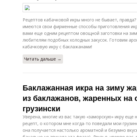
Рецептов кабачковой икры много не бывает, правда?
имеются свои фирменные способы приготовления икры
вами еще одним рецептом овощной заготовки на зим
любителям подобных холодных закусок. Готовим аро
кабачковую икру с баклажанами!
Читать дальше →
Баклажанная икра на зиму жа
из баклажанов, жаренных на 
грузински
Уверена, многие из вас такую «заморскую» икру еще 
рецепт, о котором мне когда-то поведали мои грузинс
она получается настолько ароматной и безумно вкус
банально не звучала эта фраза). Друзья, уверяю вас,