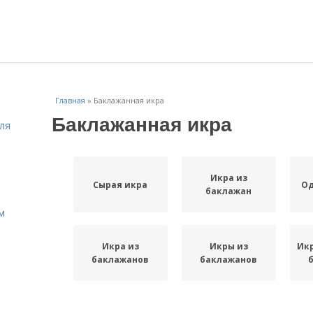
Главная
»
Баклажанная икра
Баклажанная икра
ля
Икра из
Сырая икра
Од
баклажан
м
Икра из
Икры из
Икр
баклажанов
баклажанов