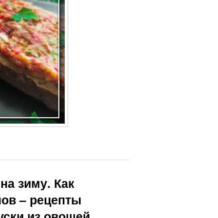
машняя икра
Живая икра
нгредиенты
Икра из
для
запеченных
аклажанной
овощей
икры
на зиму. Как
нов – рецепты
уски из овощей