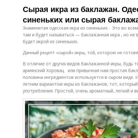
Икра из вареных
Икра без масла
Сырая икра из баклажан. Оде
баклажанов
синеньких или сырая баклаж
Знаменитая одесская икра из синеньких . Это во вс
Икры из
Вкусная икра
там и будет называться — баклажанная икра , но не 
баклажан
жа
будет икрой из синеньких.
Данный рецепт «сырой» икры, той, которою не готовя
Кабачковая
Б
В отличие от других видов баклажанной икры, будь 
Икры по госту
икра
армянский Хоровац или привычная нам простая бакла
половина ингредиентов используется в сыром виде. 
летним вариантом икры из баклажанов, тот, который
Икры из
употребления. Простой, очень ароматный, легкий и в
Икра через
О
печеных
мясорубку
баклажанов
Баклажанная
Жареная икра
технология