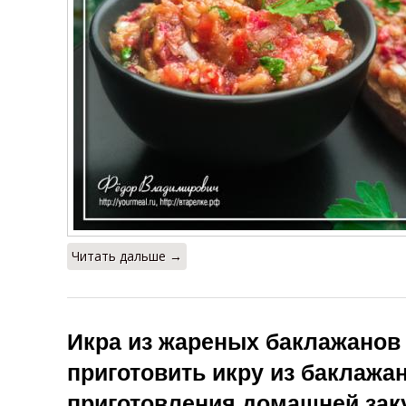
Кабачково-
Икра с
До
баклажанная
помидорами
икра
Икра из
И
Икры на зиму
запеченных
баклажанов
б
Ингредиенты
Нежная икра
для икры
Читать дальше →
Икра из жареных баклажанов 
приготовить икру из баклажа
приготовления домашней зак