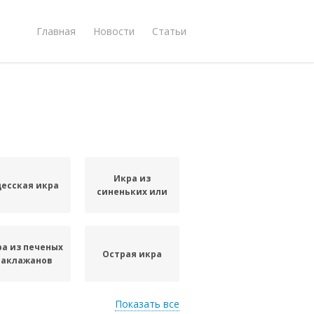
Главная
Новости
Статьи
Икра из
есская икра
синеньких или
а из печеных
Острая икра
баклажанов
Показать все
Икра из