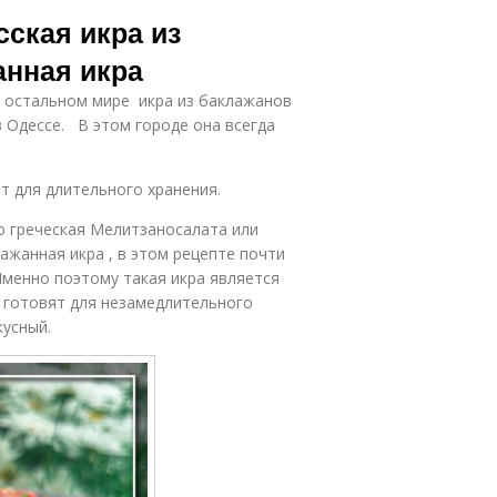
Икра на зиму
жареных
сская икра из
баклажанов
анная икра
ем остальном мире икра из баклажанов
Икра из
Грибная икра
в Одессе. В этом городе она всегда
реных грибов
т для длительного хранения.
аклажановая
Икры в
то греческая Мелитзаносалата или
икра
блендере
жанная икра , в этом рецепте почти
Именно поэтому такая икра является
 готовят для незамедлительного
кусный.
вощная икра
Икра в казане
Икра в
Густая икра
мультиварке