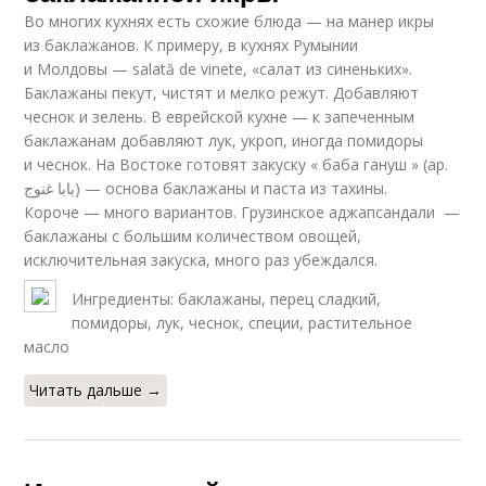
Во многих кухнях есть схожие блюда — на манер икры
из баклажанов. К примеру, в кухнях Румынии
и Молдовы — salată de vinete, «салат из синеньких».
Баклажаны пекут, чистят и мелко режут. Добавляют
чеснок и зелень. В еврейской кухне — к запеченным
баклажанам добавляют лук, укроп, иногда помидоры
и чеснок. На Востоке готовят закуску « баба гануш » (ар.
بابا غنوج) — основа баклажаны и паста из тахины.
Короче — много вариантов. Грузинское аджапсандали —
баклажаны с большим количеством овощей,
исключительная закуска, много раз убеждался.
Ингредиенты: баклажаны, перец сладкий,
помидоры, лук, чеснок, специи, растительное
масло
Читать дальше →