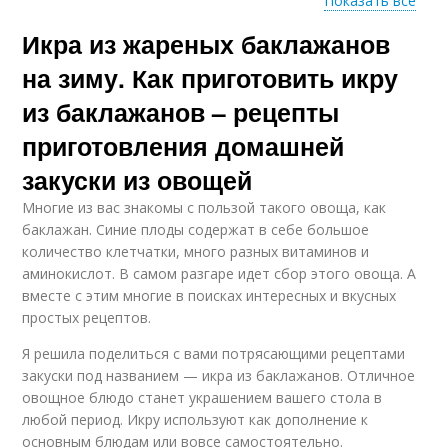
Показать все
Икра из жареных баклажанов
Икра на зиму
Вкусная икра
на зиму. Как приготовить икру
из баклажанов – рецепты
приготовления домашней
Икра из жареных
Икры из баклажан
грибов
закуски из овощей
Многие из вас знакомы с пользой такого овоща, как
баклажан. Синие плоды содержат в себе большое
количество клетчатки, много разных витаминов и
Кабачковая икра
Икры по госту
аминокислот. В самом разгаре идет сбор этого овоща. А
вместе с этим многие в поисках интересных и вкусных
простых рецептов.
Я решила поделиться с вами потрясающими рецептами
Икра из баклажан
Икра из синеножек
закуски под названием — икра из баклажанов. Отличное
овощное блюдо станет украшением вашего стола в
любой период. Икру используют как дополнение к
основным блюдам или вовсе самостоятельно.