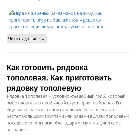
Икра с морковью
Икра из грибов
Читать дальше →
Икра из вареных
Икра с луком
грибов
Как готовить рядовка
тополевая. Как приготовить
Ароматная икра
Икра с грибами
рядовку тополевую
Рядовка тополевая – условно-съедобный гриб, который
имеет довольно необычный вкус и приятный запах. Его
Рецепты с грибной
Икра с помидорами
еще часто называют подтопольник. Чаще всего он
икрой
растет большими группами или рядами вблизи тополевых
посадок или под ними, благодаря чему и получил свое
название.