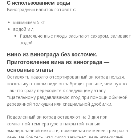
С использованием воды
Виноградный напиток готовят с:
кишмишем 5 кг;
водой 8 л;
Размельченные плоды засыпают сахаром, заливают
водой.
Вино из винограда без косточек.
Приготовление вина из винограда —
основные этапы
Оставлять надолго отсортированный виноград нельзя,
поскольку в таком виде он забродит раньше, чем нужно.
Так что сразу переходите к следующему этапу —
тщательному раздавливанию ягод при помощи обычной
деревянной толкушки или специальной дробилки.
Подавленный виноград оставляют на 3 дня при
комнатной температуре в накрытой тканью
эмалированной емкости, помешивая не менее трех раз в
день. Не бойтесь, что сусло закиснет, ведь углекислый