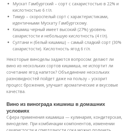
Мускат Гамбургский – сорт с сахаристостью в 22% и
кислотностью 6 г/л.
Тимур – скороспелый сорт с характеристиками,
идентичными Мускату Гамбургскому.
Кишмиш черный имеет высокий (27%) уровень
сахаристости и небольшую кислотность (4 г/л).
Султани н (белый кишмиш) – самый сладкий сорт (30%
сахаристости). Кислотность ягод 6 г/л.
Некоторые виноделы задаются вопросом: делают ли
вино из нескольких сортов кишмиша, не испортит ли
сочетание ягод напиток? Объединение нескольких
разновидностей пойдет даже на пользу – ускорит
процесс брожения, улучшит ароматические и вкусовые
качества.
Вино из винограда кишмиш в домашних
условиях
Сфера применения кишмиша — кулинария, кондитерская,
виноделие. При комбинации компонентов, изменении
сахаристости и спиртозности сока можно получить