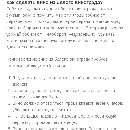
Как сделать вино из белого винограда?
Собираясь делать вино из белого винограда своими
руками, важно помнить, что эти ягоды собирают
перезрелыми. Только такое сырье передаст мягкий вкус,
приятный аромат и хорошую крепость. В жарких регионах
урожай собирают – наоборот, недозревшим. Срывать
кисти нужно в солнечную погоду или через несколько
дней после дождей.
Приготовление вина из белого винограда требует
четкого соблюдения 5 этапов:
Ягоды очищают, но не моют, чтобы не смыть дикие
дрожжи.
Готовят сусло. Из ягод давят сок, косточки нельзя
вынимать или дробить.
Вино должно отстояться, процеживают через 6 часов,
убирают в прохладное место.
На горлышко надевают гидрозатвор или резиновую
перчатку с проколотым пальцем.
Вино переливают, осадок отжимают. Разливают по