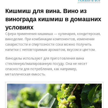
Показать все
Кишмиш для вина. Вино из
Смешанное вино
Вино из белого и
винограда кишмиш в домашних
условиях
Сфера применения кишмиша — кулинария, кондитерская,
Вино из жмыха
Вина из винограда
виноделие. При комбинации компонентов, изменении
сахаристости и спиртозности сока можно получить
напитки с неповторимым ароматом, вкусом и цветом.
Виноделы используют для приготовления вина
Из дальневосточный
стеклянную/эмалированную посуду. Она не несет
Из дикий кишмиш
кишмиш
опасности для потребления, как например,
металлическая емкость.
Кишмиш без
Вино из черного
косточек
кишмиша