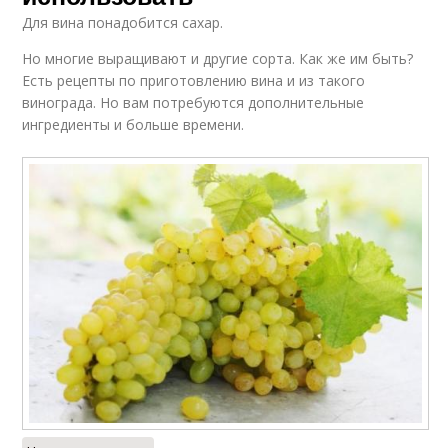
Кишмиш с пошаговой
Вино из белых
Для вина понадобится сахар.
инструкцией
Но многие выращивают и другие сорта. Как же им быть?
Есть рецепты по приготовлению вина и из такого
винограда. Но вам потребуются дополнительные
Сорта для белого
Вино из цитронного
ингредиенты и больше времени.
вина
магарача
Вина из сухого
Белое вино
винограда
Вино из кишмиш
Кишмиш на зиму
Вина из белого
Моносортовое вино