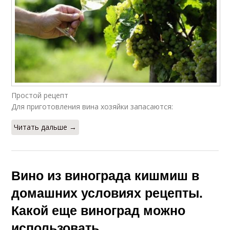
Кишмиш с фото
Домашний вино
Вино из белого
Вино из изюма
кишмиша
Простой рецепт
Для приготовления вина хозяйки запасаются:
Читать дальше →
Вина из изюма
Вино из сливы
Вино из винограда кишмиш в
Вино из вишни
Вишневое вино
домашних условиях рецепты.
Какой еще виноград можно
использовать