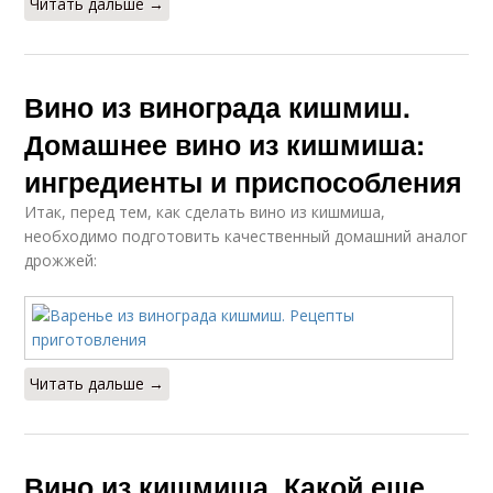
Читать дальше →
винограда
Вино из винограда кишмиш.
Вина из кишмиша
Виноград к вину
Домашнее вино из кишмиша:
ингредиенты и приспособления
Итак, перед тем, как сделать вино из кишмиша,
Вино из синего
необходимо подготовить качественный домашний аналог
Ароматное вино
винограда
дрожжей:
Вина из синего
Виноград для вина
винограда
Читать дальше →
Вина в домашних
Вино из магазинного
Вино из кишмиша. Какой еще
условиях
кишмиша