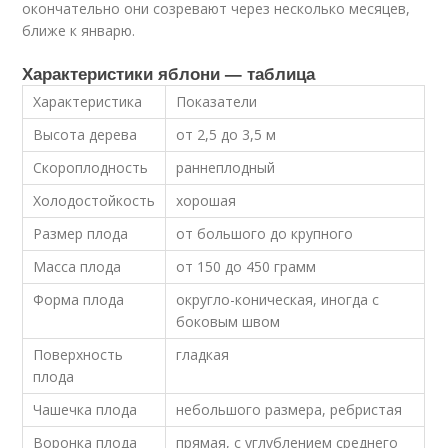
окончательно они созревают через несколько месяцев,
ближе к январю.
Характеристики яблони — таблица
Характеристика
Показатели
Высота дерева
от 2,5 до 3,5 м
Скороплодность
раннеплодный
Холодостойкость
хорошая
Размер плода
от большого до крупного
Масса плода
от 150 до 450 грамм
Форма плода
округло-коническая, иногда с
боковым швом
Поверхность
гладкая
плода
Чашечка плода
небольшого размера, ребристая
Воронка плода
прямая, с углублением среднего