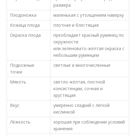
размера
Плодоножка
маленькая с утолщением наверху
Кожица плода
плотная и блестящая
Окраска плода
преобладает красный румянец по
окружности
или зеленовато-жёлтая окраска с
небольшим румянцем
Подкожные
светлые и многочисленные
точки
Мякоть
светло-жёлтая, плотной
консистенции, сочная и
хрустящая
Вкус
умеренно сладкий с лёгкой
кислинкой
Лёжкость
хорошая при соблюдении условий
хранения