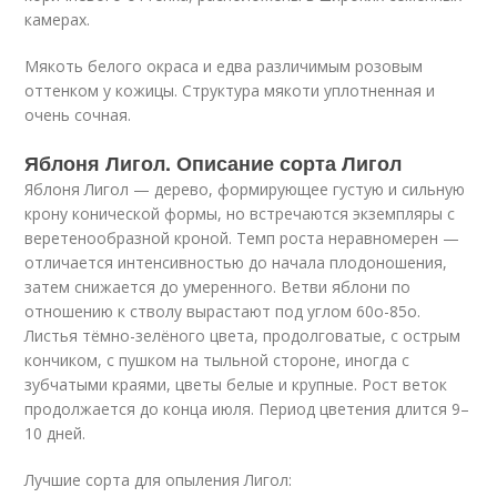
камерах.
Мякоть белого окраса и едва различимым розовым
оттенком у кожицы. Структура мякоти уплотненная и
очень сочная.
Яблоня Лигол. Описание сорта Лигол
Яблоня Лигол — дерево, формирующее густую и сильную
крону конической формы, но встречаются экземпляры с
веретенообразной кроной. Темп роста неравномерен —
отличается интенсивностью до начала плодоношения,
затем снижается до умеренного. Ветви яблони по
отношению к стволу вырастают под углом 60
о
-85
о
.
Листья тёмно-зелёного цвета, продолговатые, с острым
кончиком, с пушком на тыльной стороне, иногда с
зубчатыми краями, цветы белые и крупные. Рост веток
продолжается до конца июля. Период цветения длится 9–
10 дней.
Лучшие сорта для опыления Лигол: