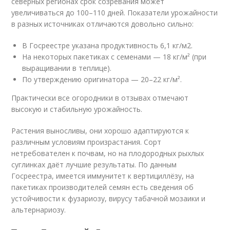
северных регионах срок созревания может
увеличиваться до 100–110 дней. Показатели урожайности
в разных источниках отличаются довольно сильно:
В Госреестре указана продуктивность 6,1 кг/м
2
.
На некоторых пакетиках с семенами — 18 кг/м² (при
выращивании в теплице).
По утверждению оригинатора — 20–22 кг/м².
Практически все огородники в отзывах отмечают
высокую и стабильную урожайность.
Растения выносливы, они хорошо адаптируются к
различным условиям произрастания. Сорт
нетребователен к почвам, но на плодородных рыхлых
суглинках даёт лучшие результаты. По данным
Госреестра, имеется иммунитет к вертициллёзу, на
пакетиках производителей семян есть сведения об
устойчивости к фузариозу, вирусу табачной мозаики и
альтернариозу.