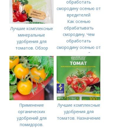
Как осенью
обрабатывать
Лучшие комплексные
смородину. Чем
минеральные
обработать
удобрения для
смородину осенью от
томатов. Обзор
вредителей
лучших минеральных
удобрений для
томатов: правила
внесения в почву
Применение
Лучшие комплексные
органических
удобрения для
удобрений для
томатов. Назначение
помидоров.
Органические