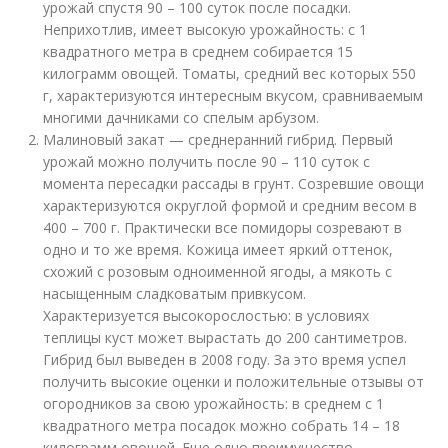
урожай спустя 90 – 100 суток после посадки.
Неприхотлив, имеет высокую урожайность: с 1
квадратного метра в среднем собирается 15
килограмм овощей. Томаты, средний вес которых 550
г, характеризуются интересным вкусом, сравниваемым
многими дачниками со спелым арбузом.
Малиновый закат — среднеранний гибрид. Первый
урожай можно получить после 90 – 110 суток с
момента пересадки рассады в грунт. Созревшие овощи
характеризуются округлой формой и средним весом в
400 – 700 г. Практически все помидоры созревают в
одно и то же время. Кожица имеет яркий оттенок,
схожий с розовым одноименной ягоды, а мякоть с
насыщенным сладковатым привкусом.
Характеризуется высокорослостью: в условиях
теплицы куст может вырастать до 200 сантиметров.
Гибрид был выведен в 2008 году. За это время успел
получить высокие оценки и положительные отзывы от
огородников за свою урожайность: в среднем с 1
квадратного метра посадок можно собрать 14 – 18
килограмм овощей. Еще одно преимущество —