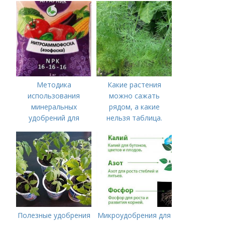
удобрения для
томатов
Методика
Какие растения
использования
можно сажать
минеральных
рядом, а какие
удобрений для
нельзя таблица.
томатов.
Хорошие соседи
Минеральное
питание
Полезные удобрения
Микроудобрения для