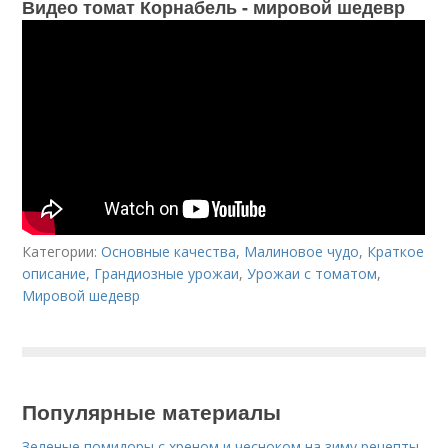
Видео томат Корнабель - мировой шедевр
Категории:
Основные качества
,
Малиновое чудо
,
Краткое
описание
,
Грандиозные урожаи
,
Урожаи с томатом
,
Мировой шедевр
Популярные материалы
Зеленые помидоры с хреном и чесноком на зиму рецепты.