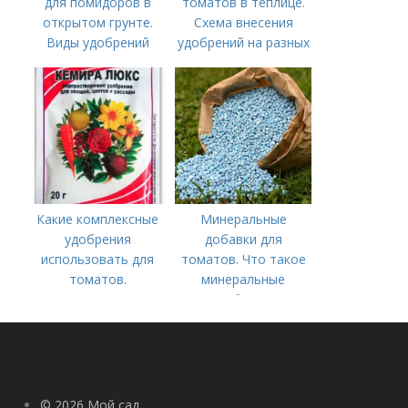
для помидоров в
томатов в теплице.
открытом грунте.
Схема внесения
Виды удобрений
удобрений на разных
этапах развития
помидоров
Какие комплексные
Минеральные
удобрения
добавки для
использовать для
томатов. Что такое
томатов.
минеральные
Традиционные
удобрения
комплексные
удобрения для
помидор
© 2026 Мой сад