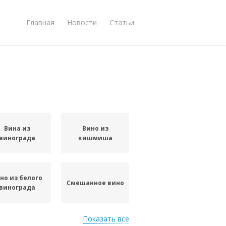
Главная
Новости
Статьи
Вина из
Вино из
винограда
кишмиша
но из белого
Смешанное вино
винограда
Показать все
Кишмиш с