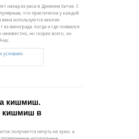
т назад из риса в Древнем Китае. С
пулярным, что практически у каждой
я вина используются многие
 из винограда. Когда и где появился
 неизвестно, но скорее всего, он
йчас.
да кишмиш.
а кишмиш в
ток получается ничуть не хуже, а
о проверенные натуральные