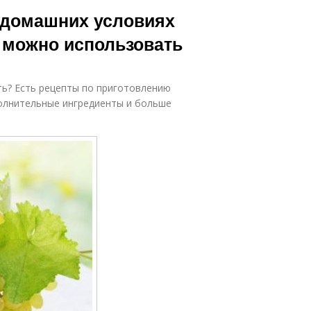
Вино из белого
пошаговой
 домашних условиях
кишмиша
нструкцией
 можно использовать
Вина из
оматное вино
кишмиша
ть? Есть рецепты по приготовлению
полнительные ингредиенты и больше
но из чёрного