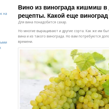
Вино из белого и
Вино из жмыха
Вино из винограда кишмиш в
и
рецепты. Какой еще виноград
к на
Для вина понадобится сахар.
Вино из
Кишмиш для
Ар
магазинного
вина
Но многие выращивают и другие сорта. Как же им бы
кишмиша
вина и из такого винограда. Но вам потребуются до
времени.
ными
х
Запрещенное
Сухое вино
Ви
вино