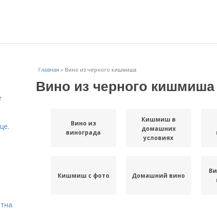
Главная
»
Вино из черного кишмиша
Вино из черного кишмиша
е
Кишмиш в
Вино из
це.
домашних
винограда
условиях
Ви
Кишмиш с фото
Домашний вино
тна.