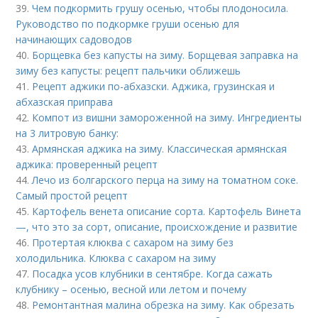
39.
Чем подкормить грушу осенью, чтобы плодоносила.
Руководство по подкормке груши осенью для
начинающих садоводов
40.
Борщевка без капусты на зиму. Борщевая заправка на
зиму без капусты: рецепт пальчики оближешь
41.
Рецепт аджики по-абхазски. Аджика, грузинская и
абхазская приправа
42.
Компот из вишни замороженной на зиму. Ингредиенты
на 3 литровую банку:
43.
Армянская аджика на зиму. Классическая армянская
аджика: проверенный рецепт
44.
Лечо из болгарского перца на зиму на томатном соке.
Самый простой рецепт
45.
Картофель венета описание сорта. Картофель Винета
—, что это за сорт, описание, происхождение и развитие
46.
Протертая клюква с сахаром на зиму без
холодильника. Клюква с сахаром на зиму
47.
Посадка усов клубники в сентябре. Когда сажать
клубнику – осенью, весной или летом и почему
48.
Ремонтантная малина обрезка на зиму. Как обрезать