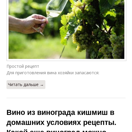
Вино из белого
Вина из кишмиша
кишмиша
Схема в домашних
Виноград в домашних
условиях
условиях
Простой рецепт
Для приготовления вина хозяйки запасаются:
Вино из магазинного
Читать дальше →
Вино из кишмиш
кишмиша
Вино из винограда кишмиш в
домашних условиях рецепты.
Какой еще виноград можно