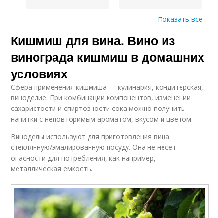
Показать все
Кишмиш для вина. Вино из
Кишмиш без
Вино из черного
косточек
кишмиша
винограда кишмиш в домашних
условиях
Сфера применения кишмиша — кулинария, кондитерская,
Кишмиш с фото
Домашний вино
виноделие. При комбинации компонентов, изменении
сахаристости и спиртозности сока можно получить
напитки с неповторимым ароматом, вкусом и цветом.
Виноделы используют для приготовления вина
Вина в домашних
стеклянную/эмалированную посуду. Она не несет
Кишмиш на зиму
условиях
опасности для потребления, как например,
металлическая емкость.
Кишмиш с пошаговой
Изабелла в домашних
инструкцией
условиях