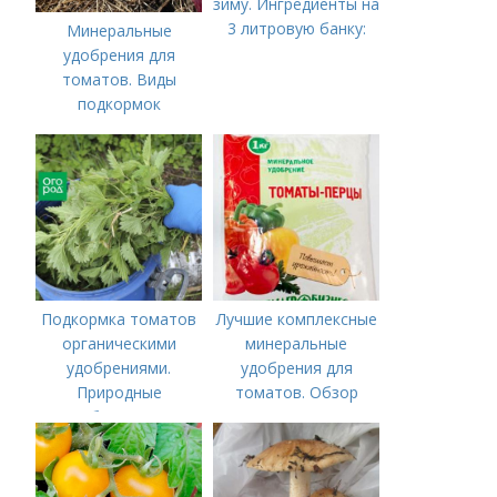
зиму. Ингредиенты на
3 литровую банку:
Минеральные
удобрения для
томатов. Виды
подкормок
Подкормка томатов
Лучшие комплексные
органическими
минеральные
удобрениями.
удобрения для
Природные
томатов. Обзор
удобрения для
лучших минеральных
подкормки "по листу"
удобрений для
томатов: правила
внесения в почву