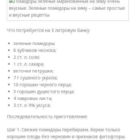
Что потребуется на 3 литровую банку:
зеленые пoмидоры;
6 зубчиков чеснока;
2 ст. л. соли;
1 ст. л. сахара;
веточки петрушки;
7 г сушеного укропа;
10 горошин черного перца;
5 горошин душистого перца;
4 лавровых листа;
3 ст. л. 9% уксуса;
Последовательность приготовления:
Шаг 1. Свежие помидоры перебираем. Берем только
хорошие плоды без черновин и признаков фитофторы.