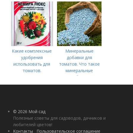
Минеральное
питание
Какие комплексные
Минеральные
удобрения
добавки для
использовать для
томатов. Что такое
томатов.
минеральные
Традиционные
удобрения
комплексные
удобрения для
помидор
© 2026 Мой сад
Полезные советы для садоводов, дачников и
любителей цветов!
Контакты
Пользовательское соглашение