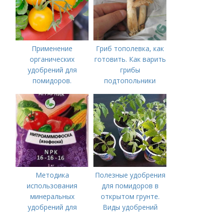
Применение
Гриб тополевка, как
органических
готовить. Как варить
удобрений для
грибы
помидоров.
подтопольники
Органические
удобрения для
томатов
Методика
Полезные удобрения
использования
для помидоров в
минеральных
открытом грунте.
удобрений для
Виды удобрений
томатов.