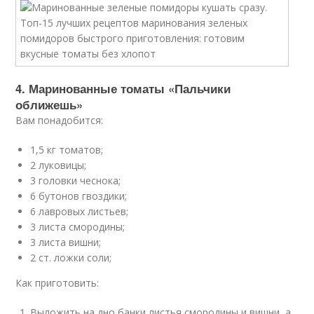
4. Маринованные томаты «Пальчики
оближешь»
Вам понадобится:
1,5 кг томатов;
2 луковицы;
3 головки чеснока;
6 бутонов гвоздики;
6 лавровых листьев;
3 листа смородины;
3 листа вишни;
2 ст. ложки соли;
Как приготовить:
Выложить на дно банки листья смородины и вишни, а