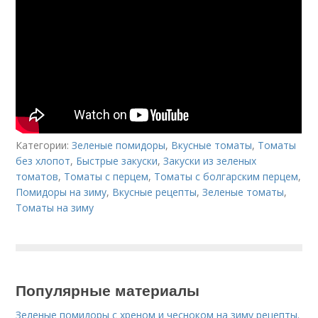
Категории:
Зеленые помидоры
,
Вкусные томаты
,
Томаты
без хлопот
,
Быстрые закуски
,
Закуски из зеленых
томатов
,
Томаты с перцем
,
Томаты с болгарским перцем
,
Помидоры на зиму
,
Вкусные рецепты
,
Зеленые томаты
,
Томаты на зиму
Популярные материалы
Зеленые помидоры с хреном и чесноком на зиму рецепты.