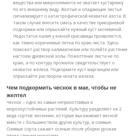
вещества или микроэлемента не хватает кустарнику
по его внешнему виду. Желтые и опадающие листья
сигнализирует о катастрофической нехватке азота. В
таком случае внесите смесь в качестве прикорневой
подкормки или опрыскайте нужный куст мочевиной.
Недостаток калия у южной красавицы проявляется,
как темно-коричневые пятна по краю листа. Здесь
поможет раствор калимагнезии или полейте растение
настоем древесной золы. Пожелтение листа не по
краю, а по контуру прожилок свидетельствует о
нехватке железа. Подкормите куст марганцем или
опрыскайте раствором хелата железа.
Чем подкормить чеснок в мае, чтобы не
желтел
Чеснок – одно из самых неприхотливых и
морозоустойчивых растений. Культуру разделяют на 2
вида сортов: весенние, которые высаживают весной
вместе с большинством других культур, и озимые.
Озимые сорта сажают осенью после уборки урожая
перед самыми морозами.