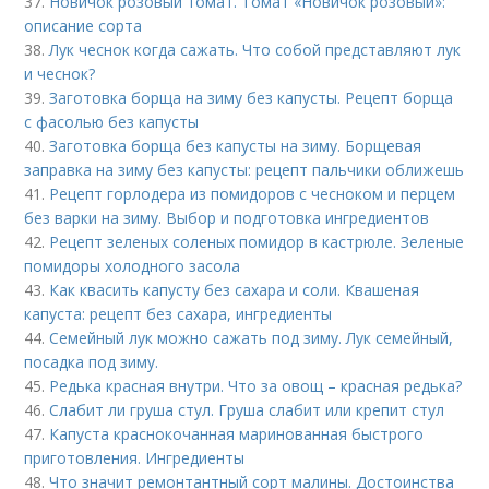
37.
Новичок розовый томат. Томат «Новичок розовый»:
описание сорта
38.
Лук чеснок когда сажать. Что собой представляют лук
и чеснок?
39.
Заготовка борща на зиму без капусты. Рецепт борща
с фасолью без капусты
40.
Заготовка борща без капусты на зиму. Борщевая
заправка на зиму без капусты: рецепт пальчики оближешь
41.
Рецепт горлодера из помидоров с чесноком и перцем
без варки на зиму. Выбор и подготовка ингредиентов
42.
Рецепт зеленых соленых помидор в кастрюле. Зеленые
помидоры холодного засола
43.
Как квасить капусту без сахара и соли. Квашеная
капуста: рецепт без сахара, ингредиенты
44.
Семейный лук можно сажать под зиму. Лук семейный,
посадка под зиму.
45.
Редька красная внутри. Что за овощ – красная редька?
46.
Слабит ли груша стул. Груша слабит или крепит стул
47.
Капуста краснокочанная маринованная быстрого
приготовления. Ингредиенты
48.
Что значит ремонтантный сорт малины. Достоинства