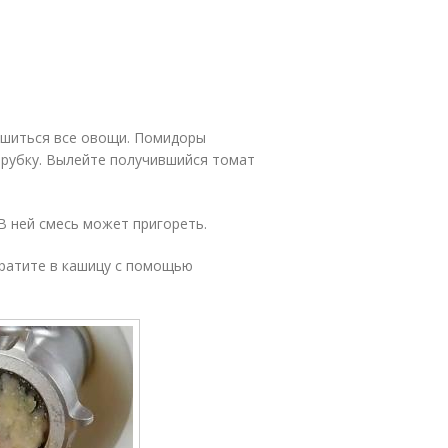
ушиться все овощи. Помидоры
орубку. Вылейте получившийся томат
В ней смесь может пригореть.
евратите в кашицу с помощью