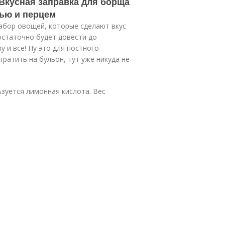
 Вкусная заправка для борща
вью и перцем
набор овощей, которые сделают вкус
статочно будет довести до
у и все! Ну это для постного
тратить на бульон, тут уже никуда не
ьзуется лимонная кислота. Вес