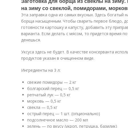
Заготовка для борща из свеклы на зиму.
на зиму со свеклой, помидорами, морко
Эта заправка одна из самых вкусных. Здесь богатый 
борща насыщенным. Чтобы сварить первое блюдо, до
готовности картошку и капусту, добавить эту приправ
варианта. Если делать с мясом, то придется время по
денешься.
Уксуса здесь не будет. В качестве консерванта испол
продуктов указан в очищенном виде.
Ингредиенты на 3 л:
свежие помидоры — 2 кг
болгарский перец — 0,5 кг
репчатый лук — 0,5 кг
морковь — 0,5 кг
свекла — 0,5 кг
острый перец — 1 шт. (опционально)
подсолнечное масло — 200 мл
зелень — по вкусу (укроп, петрушка, базилик)