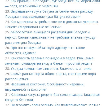
22.
Как правильно посадить лук батун весной. Апрельский
— сорт, устойчивый к болезням
23.
Выращивание лука-батуна из семян через рассаду.
Посадка и выращивание лука-батуна из семян
24.
Как мариновать грибы вешенки в домашних условиях.
Рецепт «Маринованные вешенки»:
25.
Многолетние вьющиеся растения для беседок и
пергол. Самые известные и не требовательные к уходу
растения для беседки
26.
Про настоящую абхазскую аджику. Что такое
абхазская Аджика?
27.
Как квасить зеленые помидоры в ведре. Квашеные
зелёные помидоры на зиму в банке – простой рецепт
28.
Уход за комнатным лимоном. Влажность и полив
29.
Самые ранние сорта яблок. Сорта, с которыми пора
распрощаться
30.
Черешня из косточки. Особенности черешни,
выращенной из косточки
31.
Квашеная капуста рецепт без соли и сахара. Квашеная
капуста без соли.
32.
Подкормить розы осенью. Как подкармливают цветы в