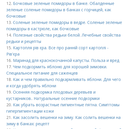
12.
Бочковые зеленые помидоры в банке. Обалденные
зеленые соленые помидоры в банках с горчицей, как
бочковые
13.
Соленые зеленые помидоры в ведре. Соленые зеленые
помидоры в кастрюле, как бочковые
14.
Полезные свойства редьки белой. Лечебные свойства
редьки и рецепты
15.
Картопля рів єра. Все про ранній сорт картоплі -
Рів'єра
16.
Маринад для краснокочанной капусты. Польза и вред
17.
Чем подкормить яблоню для хорошей зимовки.
Специальное питание для саженцев
18.
Как и чем правильно подкармливать яблони. Для чего
и когда удобрять яблони
19.
Осенняя подкормка плодовых деревьев и
кустарников.. Натуральные осенние подкормки
20.
Как убрать возрастные пигментные пятна. Симптомы
гиперпигментации кожи
21.
Как засолить вешенки на зиму. Как солить вешенки на
зиму в банках: рецепт