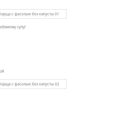
любимому супу!
лой