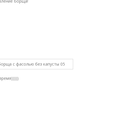
вление борща!
ремя)))))