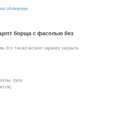
ики оближешь
ецепт борща с фасолью без
м. Его также можно заранее закрыть
еклы, лука;
ится);