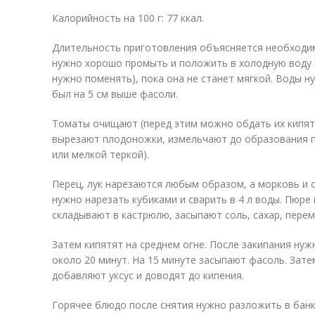
Калорийность на 100 г: 77 ккал.
Длительность приготовления объясняется необходи
нужно хорошо промыть и положить в холодную воду н
нужно поменять), пока она не станет мягкой. Воды н
был на 5 см выше фасоли.
Томаты очищают (перед этим можно обдать их кипятк
вырезают плодоножки, измельчают до образования 
или мелкой теркой).
Перец, лук нарезаются любым образом, а морковь и 
нужно нарезать кубиками и сварить в 4 л воды. Пюр
складывают в кастрюлю, засыпают соль, сахар, пере
Затем кипятят на среднем огне. После закипания нуж
около 20 минут. На 15 минуте засыпают фасоль. Зате
добавляют уксус и доводят до кипения.
Горячее блюдо после снятия нужно разложить в банк