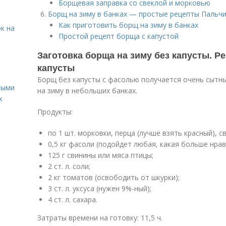
Борщевая заправка со свеклой и морковью
Борщ на зиму в банках — простые рецепты Пальч
Как приготовить борщ на зиму в банках
к на
Простой рецепт борща с капустой
Заготовка борща на зиму без капусты. Р
капусты
Борщ без капусты с фасолью получается очень сытны
ными
на зиму в небольших банках.
х
Продукты:
по 1 шт. морковки, перца (лучше взять красный), св
0,5 кг фасоли (подойдет любая, какая больше нрав
125 г свинины или мяса птицы;
2 ст. л. соли;
2 кг томатов (освободить от шкурки);
3 ст. л. уксуса (нужен 9%-ный);
4 ст. л. сахара.
Затраты времени на готовку: 11,5 ч.