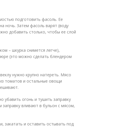
мостью подготовить фасоль. Ее
а ночь. Затем фасоль варят (воду
ужно добавить столько, чтобы ее слой
ом – шкурка снимется легче),
пюре (это можно сделать блендером
свеклу нужно крупно натереть. Мясо
е из томатов и остальные овощи
мешивают.
но убавить огонь и тушить заправку
м заправку вливают в бульон с мясом,
и, закатать и оставить остывать под