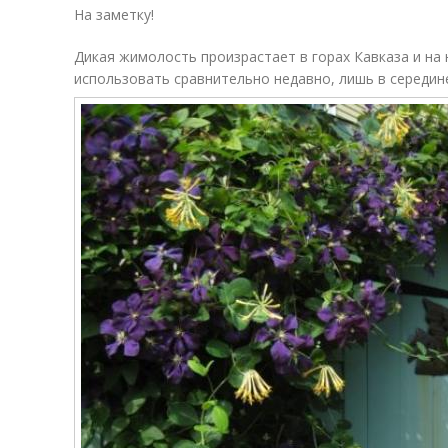
На заметку!
Дикая жимолость произрастает в горах Кавказа и на 
использовать сравнительно недавно, лишь в середин