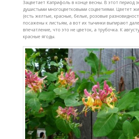
Зацветает Каприфоль в конце весны. В этот период 
душистыми многоцветковыми соцветиями. Цветет ж
(есть желтые, красные, белые, розовые разновиднос
посажены к листьям, а вот их тычинки выпирают дале
впечатление, что это не цветок, а трубочка. К авгус
красные ягоды.