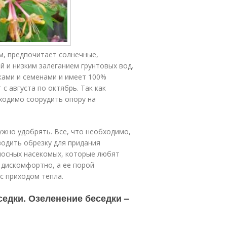
м, предпочитает солнечные,
й и низким залеганием грунтовых вод.
ками и семенами и имеет 100%
 августа по октябрь. Так как
бходимо соорудить опору на
ужно удобрять. Все, что необходимо,
водить обрезку для придания
носных насекомых, которые любят
 дискомфортно, а ее порой
с приходом тепла.
едки. Озеленение беседки –