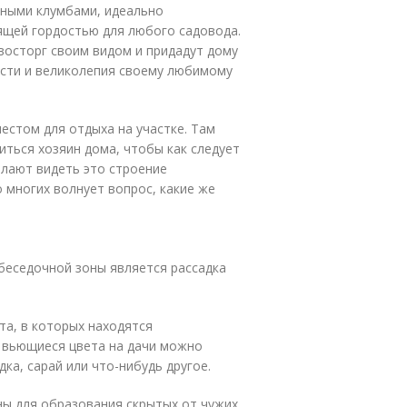
чными клумбами, идеально
ящей гордостью для любого садовода.
восторг своим видом и придадут дому
ести и великолепия своему любимому
естом для отдыха на участке. Там
иться хозяин дома, чтобы как следует
елают видеть это строение
 многих волнует вопрос, какие же
беседочной зоны является рассадка
а, в которых находятся
в вьющиеся цвета на дачи можно
ка, сарай или что-нибудь другое.
ны для образования скрытых от чужих