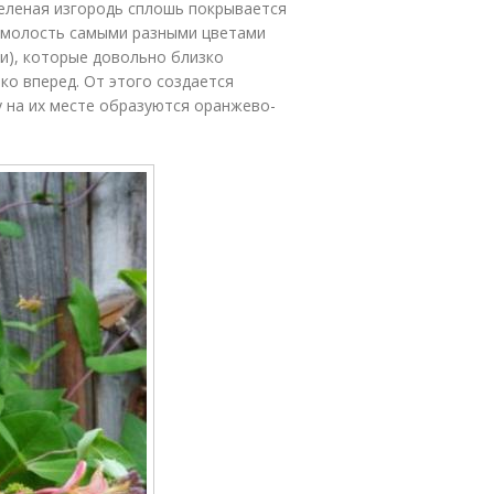
зеленая изгородь сплошь покрывается
имолость самыми разными цветами
ти), которые довольно близко
ко вперед. От этого создается
ту на их месте образуются оранжево-