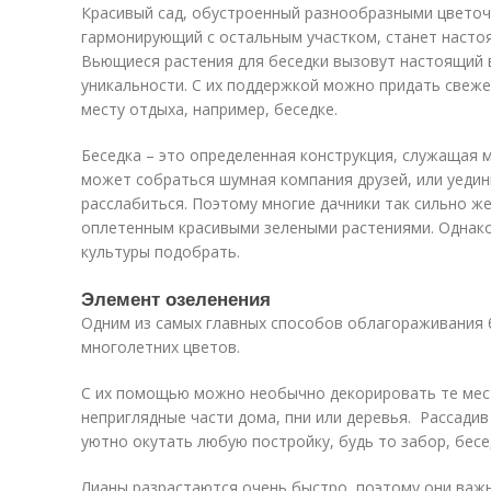
Красивый сад, обустроенный разнообразными цвето
гармонирующий с остальным участком, станет насто
Вьющиеся растения для беседки вызовут настоящий 
уникальности. С их поддержкой можно придать свеж
месту отдыха, например, беседке.
Беседка – это определенная конструкция, служащая м
может собраться шумная компания друзей, или уедин
расслабиться. Поэтому многие дачники так сильно ж
оплетенным красивыми зелеными растениями. Однако
культуры подобрать.
Элемент озеленения
Одним из самых главных способов облагораживания 
многолетних цветов.
С их помощью можно необычно декорировать те мест
неприглядные части дома, пни или деревья. Рассади
уютно окутать любую постройку, будь то забор, бесед
Лианы разрастаются очень быстро, поэтому они важ