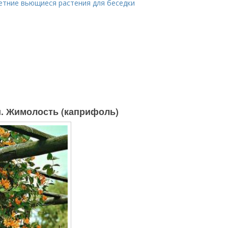
етние вьющиеся растения для беседки
и. Жимолость (каприфоль)