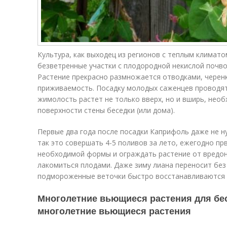
Культура, как выходец из регионов с теплым климато
безветренные участки с плодородной некислой почво
Растение прекрасно размножается отводками, черен
приживаемость. Посадку молодых саженцев проводят с
жимолость растет не только вверх, но и вширь, нео
поверхности стены беседки (или дома).
Первые два года после посадки Каприфоль даже не н
так это совершать 4-5 поливов за лето, ежегодно пр
необходимой формы и ограждать растение от вредо
лакомиться плодами. Даже зиму лиана переносит без
подмороженные веточки быстро восстанавливаются 
Многолетние вьющиеся растения для бес
многолетние вьющиеся растения