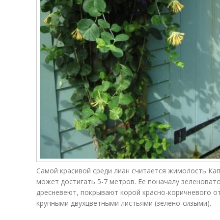
Самой красивой среди лиан считается жимолость Ка
может достигать 5-7 метров. Ее поначалу зеленоват
дресневеют, покрывают корой красно-коричневого о
крупными двухцветными листьями (зелено-сизыми).