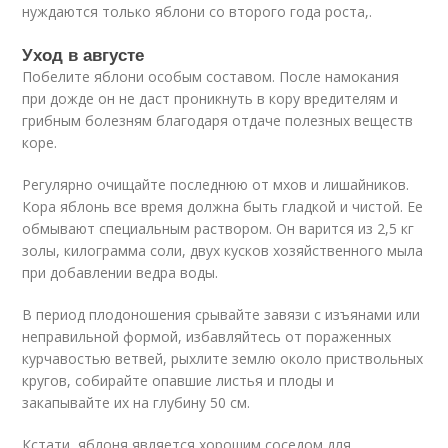
нуждаются только яблони со второго года роста,.
Уход в августе
Побелите яблони особым составом. После намокания
при дожде он не даст проникнуть в кору вредителям и
грибным болезням благодаря отдаче полезных веществ
коре.
Регулярно очищайте последнюю от мхов и лишайников.
Кора яблонь все время должна быть гладкой и чистой. Ее
обмывают специальным раствором. Он варится из 2,5 кг
золы, килограмма соли, двух кусков хозяйственного мыла
при добавлении ведра воды.
В период плодоношения срывайте завязи с изъянами или
неправильной формой, избавляйтесь от пораженных
курчавостью ветвей, рыхлите землю около приствольных
кругов, собирайте опавшие листья и плоды и
закапывайте их на глубину 50 см.
Кстати, яблоня является хорошим соседом для