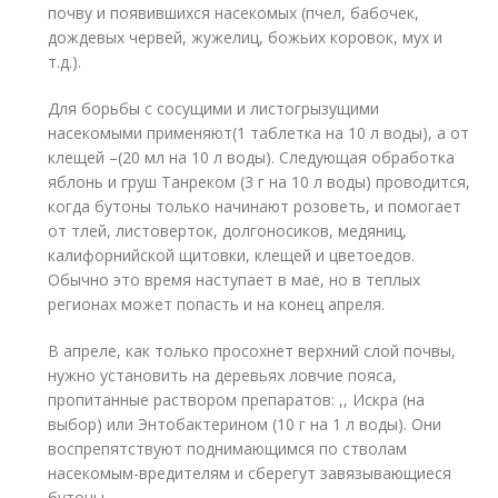
почву и появившихся насекомых (пчел, бабочек,
дождевых червей, жужелиц, божьих коровок, мух и
т.д.).
Для борьбы с сосущими и листогрызущими
насекомыми применяют(1 таблетка на 10 л воды), а от
клещей –(20 мл на 10 л воды). Следующая обработка
яблонь и груш Танреком (3 г на 10 л воды) проводится,
когда бутоны только начинают розоветь, и помогает
от тлей, листоверток, долгоносиков, медяниц,
калифорнийской щитовки, клещей и цветоедов.
Обычно это время наступает в мае, но в теплых
регионах может попасть и на конец апреля.
В апреле, как только просохнет верхний слой почвы,
нужно установить на деревьях ловчие пояса,
пропитанные раствором препаратов: ,, Искра (на
выбор) или Энтобактерином (10 г на 1 л воды). Они
воспрепятствуют поднимающимся по стволам
насекомым-вредителям и сберегут завязывающиеся
бутоны.