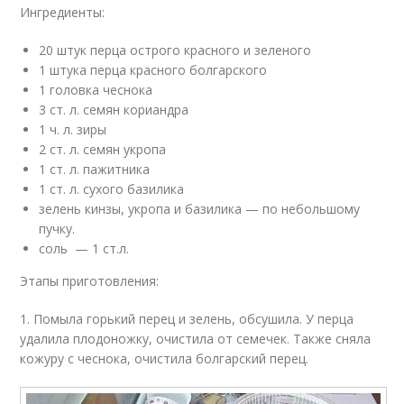
Ингредиенты:
20 штук перца острого красного и зеленого
1 штука перца красного болгарского
1 головка чеснока
3 ст. л. семян кориандра
1 ч. л. зиры
2 ст. л. семян укропа
1 ст. л. пажитника
1 ст. л. сухого базилика
зелень кинзы, укропа и базилика — по небольшому
пучку.
соль — 1 ст.л.
Этапы приготовления:
1. Помыла горький перец и зелень, обсушила. У перца
удалила плодоножку, очистила от семечек. Также сняла
кожуру с чеснока, очистила болгарский перец.