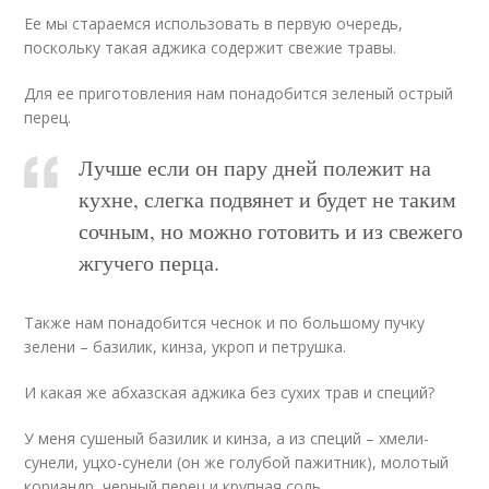
Ее мы стараемся использовать в первую очередь,
поскольку такая аджика содержит свежие травы.
Для ее приготовления нам понадобится зеленый острый
перец.
Лучше если он пару дней полежит на
кухне, слегка подвянет и будет не таким
сочным, но можно готовить и из свежего
жгучего перца.
Также нам понадобится чеснок и по большому пучку
зелени – базилик, кинза, укроп и петрушка.
И какая же абхазская аджика без сухих трав и специй?
У меня сушеный базилик и кинза, а из специй – хмели-
сунели, уцхо-сунели (он же голубой пажитник), молотый
кориандр, черный перец и крупная соль.