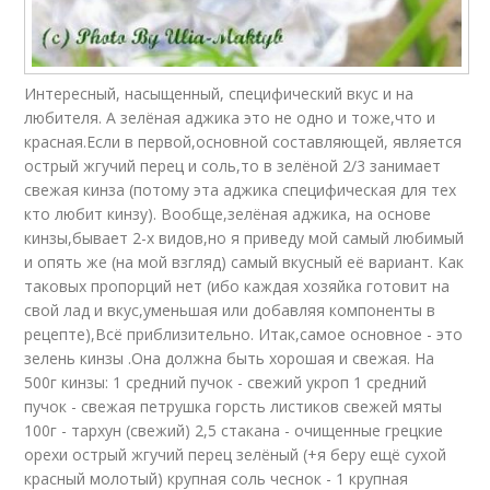
Интересный, насыщенный, специфический вкус и на
любителя. А зелёная аджика это не одно и тоже,что и
красная.Если в первой,основной составляющей, является
острый жгучий перец и соль,то в зелёной 2/3 занимает
свежая кинза (потому эта аджика специфическая для тех
кто любит кинзу). Вообще,зелёная аджика, на основе
кинзы,бывает 2-х видов,но я приведу мой самый любимый
и опять же (на мой взгляд) самый вкусный её вариант. Как
таковых пропорций нет (ибо каждая хозяйка готовит на
свой лад и вкус,уменьшая или добавляя компоненты в
рецепте),Всё приблизительно. Итак,самое основное - это
зелень кинзы .Она должна быть хорошая и свежая. На
500г кинзы: 1 средний пучок - свежий укроп 1 средний
пучок - свежая петрушка горсть листиков свежей мяты
100г - тархун (свежий) 2,5 стакана - очищенные грецкие
орехи острый жгучий перец зелёный (+я беру ещё сухой
красный молотый) крупная соль чеснок - 1 крупная