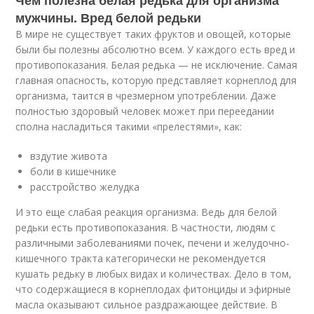
Чем полезна белая редька для организма
мужчины. Вред белой редьки
В мире не существует таких фруктов и овощей, которые
были бы полезны абсолютно всем. У каждого есть вред и
противопоказания. Белая редька — не исключение. Самая
главная опасность, которую представляет корнеплод для
организма, таится в чрезмерном употреблении. Даже
полностью здоровый человек может при переедании
сполна насладиться такими «прелестями», как:
вздутие живота
боли в кишечнике
расстройство желудка
И это еще слабая реакция организма. Ведь для белой
редьки есть противопоказания. В частности, людям с
различными заболеваниями почек, печени и желудочно-
кишечного тракта категорически не рекомендуется
кушать редьку в любых видах и количествах. Дело в том,
что содержащиеся в корнеплодах фитонциды и эфирные
масла оказывают сильное раздражающее действие. В