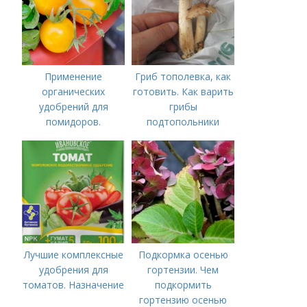
внесения в почву
Применение
Гриб тополевка, как
органических
готовить. Как варить
удобрений для
грибы
помидоров.
подтопольники
Органические
удобрения для
томатов
Лучшие комплексные
Подкормка осенью
удобрения для
гортензии. Чем
томатов. Назначение
подкормить
гортензию осенью