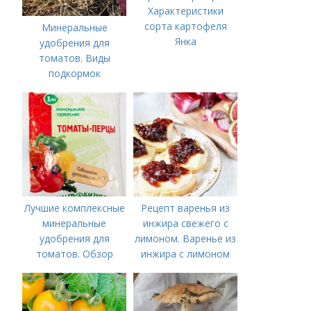
Характеристики
сорта картофеля
Минеральные
Янка
удобрения для
томатов. Виды
подкормок
Лучшие комплексные
Рецепт варенья из
минеральные
инжира свежего с
удобрения для
лимоном. Варенье из
томатов. Обзор
инжира с лимоном
лучших минеральных
удобрений для
томатов: правила