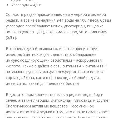
Углеводы – 4,1 г
Сочность редьки дайкон выше, чем у черной и зеленой
редьки, а все из-за наличия 94 г воды на 100 г веса. Среди
углеводов преобладают моно-, дисахариды, пищевые
волокна (около 1,4 г), а крахмала в продукте – минимум
(0,5 г).
В корнеплоде в большом количестве присутствует
известный антиоксидант, вещество, обладающее
иммуномодулирующими свойствами – аскорбиновая
кислота. Также в дайконе есть витамин А и витамин РР,
витамины группы В, альфа-токоферол. Почти во всех
сортах дайкона, как и в прочих видах белой редьки,
имеется полезный для человека биотин.
В достаточном количестве есть в редьке медь, йод и
селен, а также лизоцим, фитонциды, гликозиды и другие
биологически активные вещества. Несомненное
достоинство этой редьки в том, что она не накапливает
вредные вещества из почвы при росте. Кушать ее надо