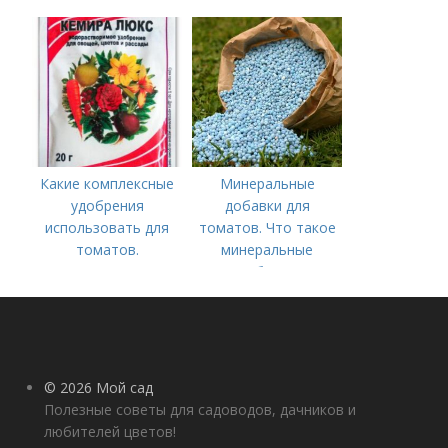
Какие комплексные
Минеральные
удобрения
добавки для
использовать для
томатов. Что такое
томатов.
минеральные
Традиционные
удобрения
комплексные
удобрения для
помидор
© 2026 Мой сад
Полезные советы для садоводов, дачников и
любителей цветов!