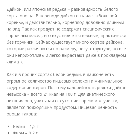
Дайкон, или японская редька – разновидность белого
сорта овоща. В переводе дайкон означает «большой
корень», и действительно, корнеплод довольно длинный
на вид. Так как продукт не содержит специфических
горчичных масел, его вкус является нежным, практически
без горчинки. Сейчас существует много сортов дайкона,
которые различаются по размеру, весу, структуре, но все
они неприхотливы и легко вырастают даже в прохладном
климате.
Как и в прочих сортах белой редьки, в дайконе есть
огромное количество пищевых волокон и минимальное
содержание жиров. Поэтому калорийность редьки дайкон
невысока – всего 21 ккал на 100 г. Для диетического
питания она, учитывая отсутствие горечи и жгучести,
является подходящим продуктом. Пищевая ценность
овоща такова:
Белки – 1,2 г
Жиры – 0,2 г