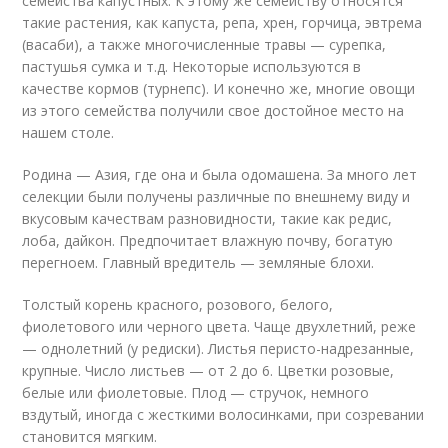
семейства капустных. К этому же семейству относятся
такие растения, как капуста, репа, хрен, горчица, эвтрема
(васаби), а также многочисленные травы — сурепка,
пастушья сумка и т.д. Некоторые используются в
качестве кормов (турнепс). И конечно же, многие овощи
из этого семейства получили свое достойное место на
нашем столе.
Родина — Азия, где она и была одомашена. За много лет
селекции были получены различные по внешнему виду и
вкусовым качествам разновидности, такие как редис,
лоба, дайкон. Предпочитает влажную почву, богатую
перегноем. Главный вредитель — земляные блохи.
Толстый корень красного, розового, белого,
фиолетового или черного цвета. Чаще двухлетний, реже
— однолетний (у редиски). Листья перисто-надрезанные,
крупные. Число листьев — от 2 до 6. Цветки розовые,
белые или фиолетовые. Плод — стручок, немного
вздутый, иногда с жесткими волосинками, при созревании
становится мягким.