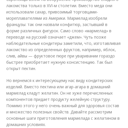
лакомства только в XVI-м столетии. Вместо меда они
использовали сахар, привозимый торговцами-
мореплавателями из Америки. Мармелад изобрели
французы: так они назвали конфитюр, застывший в
форме различных фигурок. Само слово «мармелад» в
переводе на русский означает «джем». Чуть позже
наблюдательные кондитеры заметили, что, изготавливая
лакомство из определенных фруктов, например, яблок,
слив, айвы — фруктовое пюре при уваривании гораздо
быстрее приобретает нужную консистенцию. Так был
открыт пектин.
Но вернемся к интересующему нас виду кондитерских
изделий. Вместо пектина или агар-агара в домашний
мармелад кладут желатин. Он не хуже перечисленных
компонентов придает продукту желейную структуру.
Помимо этого у него очень важный для здоровья состав
и множество полезных свойств. Давайте рассмотрим
основные шаги приготовления мармелада с желатином в
домашних условиях.