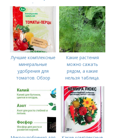
подборку
нужны томатам,
особенности их
внесения
Лучшие комплексные
Какие растения
минеральные
можно сажать
удобрения для
рядом, а какие
томатов. Обзор
нельзя таблица.
лучших минеральных
Хорошие соседи
удобрений для
томатов: правила
внесения в почву
Микроудобрения для
Какие комплексные