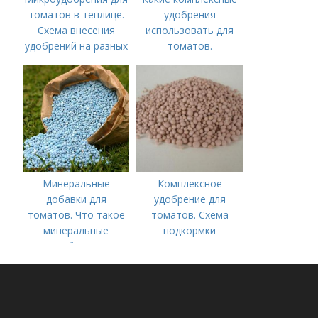
томатов в теплице.
удобрения
Схема внесения
использовать для
удобрений на разных
томатов.
этапах развития
Традиционные
помидоров
комплексные
удобрения для
помидор
Минеральные
Комплексное
добавки для
удобрение для
томатов. Что такое
томатов. Схема
минеральные
подкормки
удобрения
помидоров от
рассады до сбора
урожая