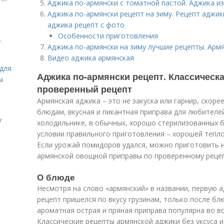
Аджика по-армянски с томатной пастой. Аджика и
Аджика по-армянски рецепт на зиму. Рецепт аджик
аджика рецепт с фото
Особенности приготовления
.
Аджика по-армянски на зиму лучшие рецепты. Армя
Видео аджика армянская
для
Аджика по-армянски рецепт. Классическ
ы
проверенный рецепт
Армянская аджика – это не закуска или гарнир, скор
блюдам, вкусная и пикантная приправа для любителей
у
холодильнике, в обычных, хорошо стерилизованных б
условии правильного приготовления – хорошей тепло
Если урожай помидоров удался, можно приготовить н
армянской овощной приправы по проверенному рецеп
О блюде
Несмотря на слово «армянский» в названии, первую а
рецепт пришелся по вкусу грузинам, только после бл
ароматная острая и пряная приправа популярна во все
Классические рецепты армянской аджики без уксуса и