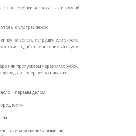
летние головки чеснока, так и зимний
готовы к употреблению;
кинзу на зелень петрушки или укропа,
олько кинза даёт неповторимый вкус и
ере или пропускаем через мясорубку.
ы дважды и совершенно никаких
масло – первым делом.
нородности.
аем.
много), и хорошенько вымесив,