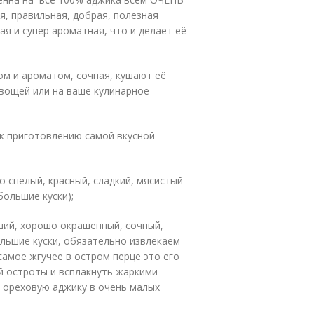
я, правильная, добрая, полезная
ая и супер ароматная, что и делает её
ом и ароматом, сочная, кушают её
овощей или на ваше кулинарное
к приготовлению самой вкусной
 спелый, красный, сладкий, мясистый
большие куски);
ший, хорошо окрашенный, сочный,
льшие куски, обязательно извлекаем
самое жгучее в остром перце это его
ей остроты и всплакнуть жаркими
ю ореховую аджику в очень малых