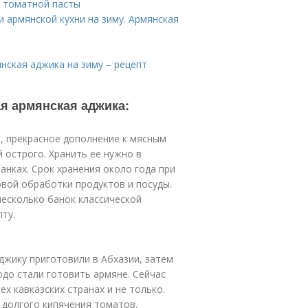
з томатной пасты
и армянской кухни на зиму. Армянская
нская аджика на зиму – рецепт
ая армянская аджика:
ее, прекрасное дополнение к мясным
 острого. Хранить ее нужно в
анках. Срок хранения около года при
вой обработки продуктов и посуды.
есколько банок классической
ту.
джику приготовили в Абхазии, затем
юдо стали готовить армяне. Сейчас
х кавказских странах и не только.
 долгого кипячения томатов,