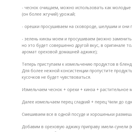
- чеснок очищаем, можно использовать как молодые 
(он более жгучий) урожай;
- орешки просушиваем на сковороде, шелушим и они 
- зелень кинзы моем и просушиваем (можно заменить 
но это будет совершенно другой вкус, в оригинале т
аромат ореховой домашней аджике);
Теперь приступаем к измельчению продуктов в бленд
Для более нежной консистенции пропустите продукт
кусочков не будет чувствоваться.
Измельчаем чеснок + орехи + кинза + растительное 
Далее измельчаем перец сладкий + перец Чили до од
Смешиваем все в одной посуде и хорошеньки размеш
Добавим в ореховую аджику приправу хмели-сунели (