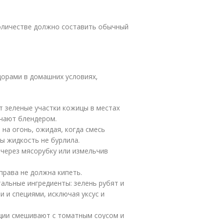
 количестве должно составить обычный
дорами в домашних условиях,
 зеленые участки кожицы в местах
ьчают блендером.
на огонь, ожидая, когда смесь
бы жидкость не бурлила.
 через мясорубку или измельчив
права не должна кипеть.
альные ингредиенты: зелень рубят и
 и специями, исключая уксус и
еции смешивают с томатным соусом и