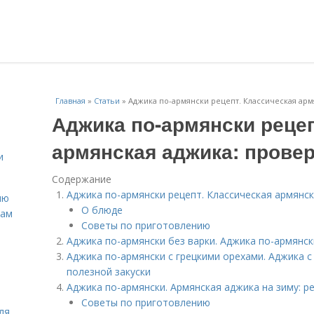
Главная
»
Статьи
»
Аджика по-армянски рецепт. Классическая ар
Аджика по-армянски рецеп
армянская аджика: прове
и
Содержание
Аджика по-армянски рецепт. Классическая армянс
ню
О блюде
нам
Советы по приготовлению
Аджика по-армянски без варки. Аджика по-армянск
Аджика по-армянски с грецкими орехами. Аджика с
полезной закуски
Аджика по-армянски. Армянская аджика на зиму: р
Советы по приготовлению
ля