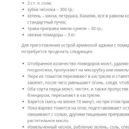
2 ст. л. соли;
зубки чеснока – 300 гр.;
зелень – кинза, петрушка, базилик, все в равном
стандартный пучок;
трава-приправа хмели-сунели – 30 гр.;
свежие помидоры – 3 кг.
Для приготовления острой армянской аджики с поми
потребуется проделать следующее:
Отобранное количество помидоров моют, удаляют
плодоножки, пропускают на мясорубку или измел
Пюре из томатов переливают в кастрюлю и ставят 
закипит, после чего уменьшают огонь, следя, что
Оба сорта перца моют, чистят, и также пропустив
блендером, пересыпают в кастрюлю.
Варится смесь не менее 10 минут, но при этом при
Пока варево томится на огне, подготавливают ост
смешивают с солью, другими пищевыми приправами
растительное масло.
Измельченный чеснок, рубленую зелень, соль, сп