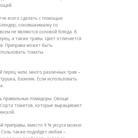
вощей.
гче всего сделать с помощью
блендер, соковыжималку со
всем не являются основой блюда. В
ерец, а также травы. Цвет отличается
ов. Приправа может быть
использовать томаты.
 перец чили, много различных трав –
етрушка, базилик. Если использовать
м.
ть правильные помидоры. Овощи
. Сорта томатов, которые выращивают
янской.
ой приправы, вместо 9 % уксуса можно
 Соль также подойдет любая –