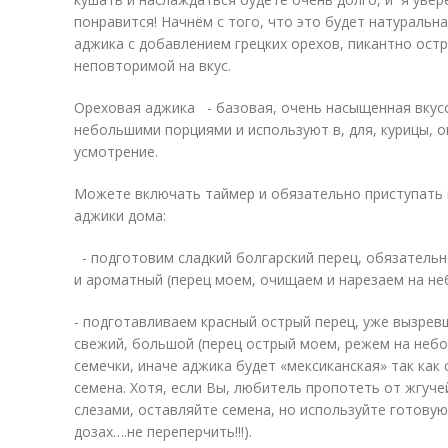
понравится! Начнём с того, что это будет натуральна
аджика с добавлением грецких орехов, пикантно остр
неповторимой на вкус.
Ореховая аджика - базовая, очень насыщенная вкус
небольшими порциями и используют в, для, курицы, 
усмотрение.
Можете включать таймер и обязательно приступать 
аджики дома:
- подготовим сладкий болгарский перец, обязательно
и ароматный (перец моем, очищаем и нарезаем на не
- подготавливаем красный острый перец, уже вызрев
свежий, большой (перец острый моем, режем на небо
семечки, иначе аджика будет «мексиканская» так как 
семена. Хотя, если Вы, любитель пропотеть от жгуч
слезами, оставляйте семена, но используйте готову
дозах….не переперчить!!!).