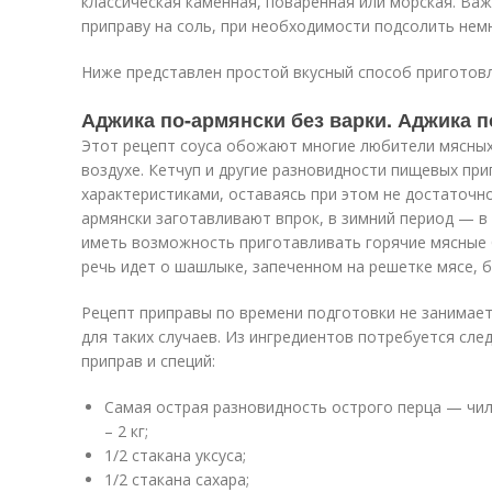
классическая каменная, поваренная или морская. Ва
приправу на соль, при необходимости подсолить немн
Ниже представлен простой вкусный способ приготовл
Аджика по-армянски без варки. Аджика п
Этот рецепт соуса обожают многие любители мясных
воздухе. Кетчуп и другие разновидности пищевых п
характеристиками, оставаясь при этом не достаточн
армянски заготавливают впрок, в зимний период — в
иметь возможность приготавливать горячие мясные 
речь идет о шашлыке, запеченном на решетке мясе, 
Рецепт приправы по времени подготовки не занимает
для таких случаев. Из ингредиентов потребуется сл
приправ и специй:
Самая острая разновидность острого перца — чили
– 2 кг;
1/2 стакана уксуса;
1/2 стакана сахара;