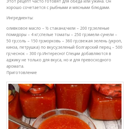
Этот рецепт часто готовят для обеда или ужина. Он
хорошо сочетается с рыбными и мясными блюдами.
Ингредиенты:
оливковое масло – ½ стакана;чили – 200 гр;зеленые
помидоры – 4 кг;спелые томаты – 250 гр;хмели-сунели –
50 гр;соль – 150 гр;морковь – 360 гр;свежая зелень (укроп,
кинза, петрушка) по вкусу;зеленый болгарский перец – 500
гр;чеснок – 300 гр.Интересно! Специи добавляются в
аджику не только для вкуса, но и для превосходного
аромата.
Приготовление