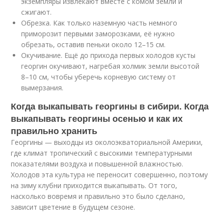
экземпляры извлекают вместе с комом земли и
сжигают.
Обрезка. Как только наземную часть немного
приморозит первыми заморозками, её нужно
обрезать, оставив пеньки около 12–15 см.
Окучивание. Ещё до прихода первых холодов кусты
георгин окучивают, нагребая холмик земли высотой
8–10 см, чтобы уберечь корневую систему от
вымерзания.
Когда выкапывать георгины в сибири. Когда
выкапывать георгины осенью и как их
правильно хранить
Георгины — выходцы из околоэкваториальной Америки,
где климат тропический с высокими температурными
показателями воздуха и повышенной влажностью.
Холодов эта культура не переносит совершенно, поэтому
на зиму клубни приходится выкапывать. От того,
насколько вовремя и правильно это было сделано,
зависит цветение в будущем сезоне.