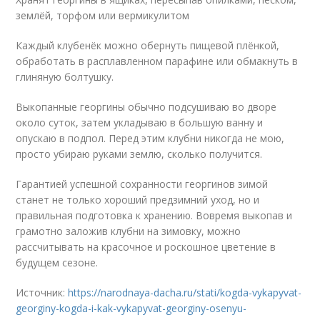
землёй, торфом или вермикулитом
Каждый клубенёк можно обернуть пищевой плёнкой,
обработать в расплавленном парафине или обмакнуть в
глиняную болтушку.
Выкопанные георгины обычно подсушиваю во дворе
около суток, затем укладываю в большую ванну и
опускаю в подпол. Перед этим клубни никогда не мою,
просто убираю руками землю, сколько получится.
Гарантией успешной сохранности георгинов зимой
станет не только хороший предзимний уход, но и
правильная подготовка к хранению. Вовремя выкопав и
грамотно заложив клубни на зимовку, можно
рассчитывать на красочное и роскошное цветение в
будущем сезоне.
Источник:
https://narodnaya-dacha.ru/stati/kogda-vykapyvat-
georginy-kogda-i-kak-vykapyvat-georginy-osenyu-