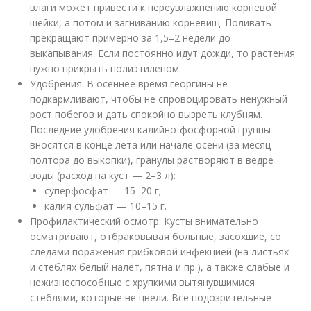
влаги может привести к переувлажнению корневой
шейки, а потом и загниванию корневищ. Поливать
прекращают примерно за 1,5–2 недели до
выкапывания. Если постоянно идут дожди, то растения
нужно прикрыть полиэтиленом.
Удобрения. В осеннее время георгины не
подкармливают, чтобы не спровоцировать ненужный
рост побегов и дать спокойно вызреть клубням.
Последние удобрения калийно-фосфорной группы
вносятся в конце лета или начале осени (за месяц-
полтора до выкопки), гранулы растворяют в ведре
воды (расход на куст — 2–3 л):
суперфосфат — 15–20 г;
калия сульфат — 10–15 г.
Профилактический осмотр. Кусты внимательно
осматривают, отбраковывая больные, засохшие, со
следами поражения грибковой инфекцией (на листьях
и стеблях белый налёт, пятна и пр.), а также слабые и
нежизнеспособные с хрупкими вытянувшимися
стеблями, которые не цвели. Все подозрительные