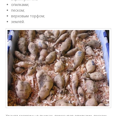
опилками;
песком;
верховым торфом;
землёй.
Хранят георгины в ящиках, пересыпав опилками, песком,