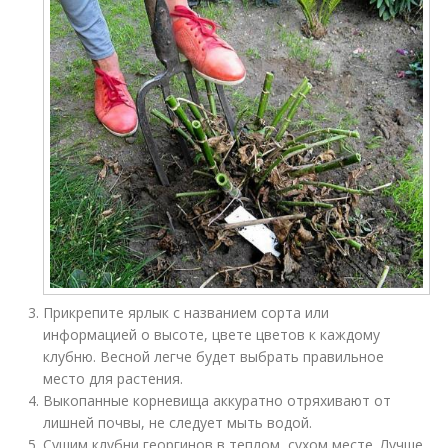
Прикрепите ярлык с названием сорта или
информацией о высоте, цвете цветов к каждому
клубню. Весной легче будет выбрать правильное
место для растения.
Выкопанные корневища аккуратно отряхивают от
лишней почвы, не следует мыть водой.
Сушим клубни георгинов в теплом, сухом месте. Лучше