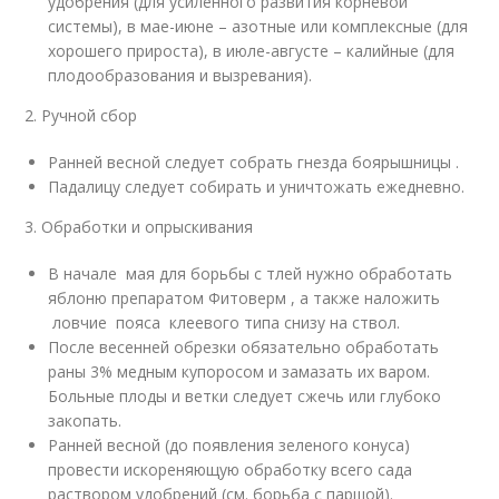
удобрения (для усиленного развития корневой
системы), в мае-июне – азотные или комплексные (для
хорошего прироста), в июле-августе – калийные (для
плодообразования и вызревания).
2. Ручной сбор
Ранней весной следует собрать гнезда боярышницы .
Падалицу следует собирать и уничтожать ежедневно.
3. Обработки и опрыскивания
В начале мая для борьбы с тлей нужно обработать
яблоню препаратом Фитоверм , а также наложить
ловчие пояса клеевого типа снизу на ствол.
После весенней обрезки обязательно обработать
раны 3% медным купоросом и замазать их варом.
Больные плоды и ветки следует сжечь или глубоко
закопать.
Ранней весной (до появления зеленого конуса)
провести искореняющую обработку всего сада
раствором удобрений (см. борьба с паршой).