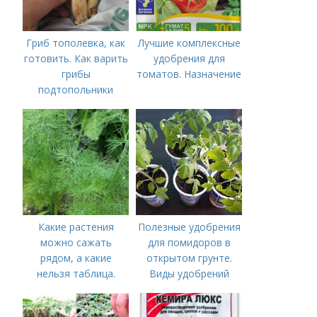
Гриб тополевка, как
Лучшие комплексные
готовить. Как варить
удобрения для
грибы
томатов. Назначение
подтопольники
Какие растения
Полезные удобрения
можно сажать
для помидоров в
рядом, а какие
открытом грунте.
нельзя таблица.
Виды удобрений
Хорошие соседи