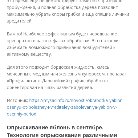
это время ещё не демонстрирует заметных признаков
пробуждения, и полная обработка дерева позволит
максимально убрать споры грибка и ещё спящие личинки
вредителей.
Важно! Наиболее эффективным будет чередование
препаратов в разных фазах обработки. Это позволит
избежать возможного привыкания возбудителей к
активному веществу.
Для этого подходит бордоская жидкость, смесь
мочевины с медным или железным купоросом, препарат
«Профилактин». Дальнейший график обработок
ориентирован на фазы развития дерева.
Источник:
https://mysadinfo.ru/novosti/obrabotka-yablon-
osenyu-ot-bolezney-i-vrediteley-zabolevaniya-yablon-v-
osenniy-period
Опрыскивание яблонь в сентябре.
Технология опрыскивания различными