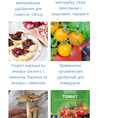
мясорубку. Икра
минеральные
свекольная с
удобрения для
морковью, перцем и
томатов. Обзор
яблоками на зиму
лучших минеральных
удобрений для
томатов: правила
внесения в почву
Рецепт варенья из
Применение
инжира свежего с
органических
лимоном. Варенье из
удобрений для
инжира с лимоном
помидоров.
Органические
удобрения для
томатов