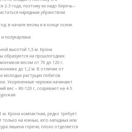
 2-3 года, поэтому их надо беречь.–
вастаться нарядным убранством.
д: в начале весны и в конце осени.
 и полукарлики:
ной высотой 1,5 м. Крона
ны образуются на прошлогодних
мончиков весом от 70 до 120 г.
оннике до 1,2 м. В отличие от
х молодых растущих побегов.
ок. Укорененные черенки начинают
ий вес – 80-120 г, созревают на 4-5
 урожая.
 м. Крона компактная, редко требует
 только на южных, юго-западных или
жура лишена горечи, плохо отделяется