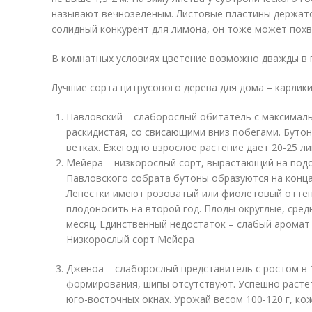
называют вечнозеленым. Листовые пластины держатся
солидный конкурент для лимона, он тоже может пох
В комнатных условиях цветение возможно дважды в го
Лучшие сорта цитрусового дерева для дома – карлики
Павловский – слаборослый обитатель с максималь
раскидистая, со свисающими вниз побегами. Буто
ветках. Ежегодно взрослое растение дает 20-25 ли
Мейера – низкорослый сорт, вырастающий на подок
Павловского собрата бутоны образуются на конца
Лепестки имеют розоватый или фиолетовый оттен
плодоносить на второй год. Плоды округлые, средн
месяц. Единственный недостаток – слабый аромат
Низкорослый сорт Мейера
Дженоа – слаборослый представитель с ростом в 1
формирования, шипы отсутствуют. Успешно растет
юго-восточных окнах. Урожай весом 100-120 г, ко