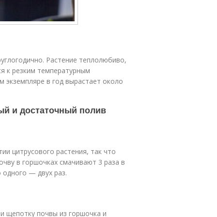
руглогодично. Растение теплолюбиво,
ся к резким температурным
ом экземпляре в год вырастает около
ый и достаточный полив
ии цитрусового растения, так что
очву в горшочках смачивают 3 раза в
 одного — двух раз.
и щепотку почвы из горшочка и