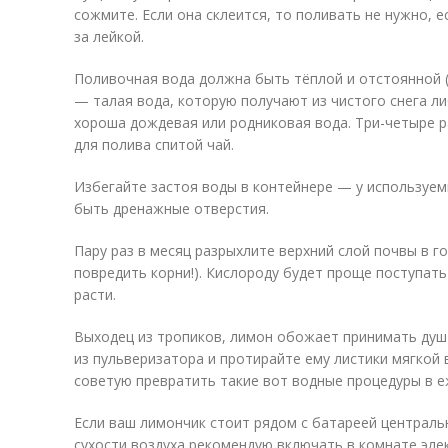
сожмите. Если она склеится, то поливать не нужно, 
за лейкой.
Поливочная вода должна быть тёплой и отстоянной 
— талая вода, которую получают из чистого снега ли
хороша дождевая или родниковая вода. Три-четыре р
для полива спитой чай.
Избегайте застоя воды в контейнере — у используе
быть дренажные отверстия.
Пару раз в месяц разрыхлите верхний слой почвы в г
повредить корни!). Кислороду будет проще поступать
расти.
Выходец из тропиков, лимон обожает принимать душ
из пульверизатора и протирайте ему листики мягкой
советую превратить такие вот водные процедуры в е
Если ваш лимончик стоит рядом с батареей централь
сухости воздуха рекомендую включать в комнате эле