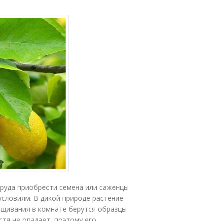
труда приобрести семена или саженцы
словиям. В дикой природе растение
ащивания в комнате берутся образцы
остя не опадает, поэтому его