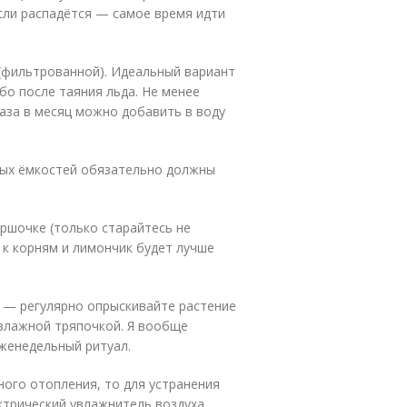
если распадётся — самое время идти
(фильтрованной). Идеальный вариант
бо после таяния льда. Не менее
аза в месяц можно добавить в воду
мых ёмкостей обязательно должны
оршочке (только старайтесь не
 к корням и лимончик будет лучше
 — регулярно опрыскивайте растение
 влажной тряпочкой. Я вообще
женедельный ритуал.
ного отопления, то для устранения
ктрический увлажнитель воздуха