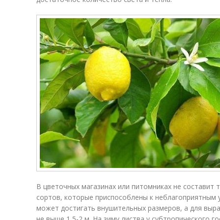
В цветочных магазинах или питомниках не составит 
сортов, которые приспособлены к неблагоприятным у
может достигать внушительных размеров, а для выр
не выше 1,5-2 м. На зиму листва у субтропического г