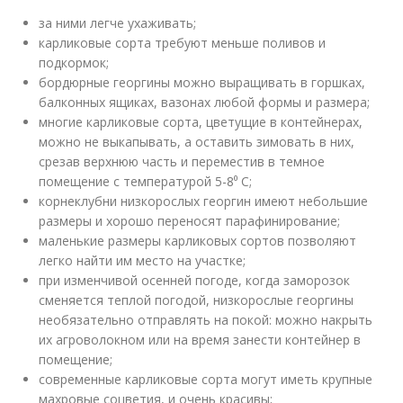
за ними легче ухаживать;
карликовые сорта требуют меньше поливов и
подкормок;
бордюрные георгины можно выращивать в горшках,
балконных ящиках, вазонах любой формы и размера;
многие карликовые сорта, цветущие в контейнерах,
можно не выкапывать, а оставить зимовать в них,
срезав верхнюю часть и переместив в темное
помещение с температурой 5-8⁰ С;
корнеклубни низкорослых георгин имеют небольшие
размеры и хорошо переносят парафинирование;
маленькие размеры карликовых сортов позволяют
легко найти им место на участке;
при изменчивой осенней погоде, когда заморозок
сменяется теплой погодой, низкорослые георгины
необязательно отправлять на покой: можно накрыть
их агроволокном или на время занести контейнер в
помещение;
современные карликовые сорта могут иметь крупные
махровые соцветия, и очень красивы;