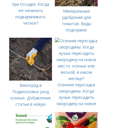
при посадке. Когда
же начинать
Минеральные
подкармливать
удобрения для
чеснок?
томатов. Виды
подкормок
Осенняя пересадка
Виноград в
смородины. Когда
Подмосковье уход
лучше пересадить
осенью. Добавление
смородину на новое
статьи в новую
место: осенью или
подборку
весной, в каком
месяце?