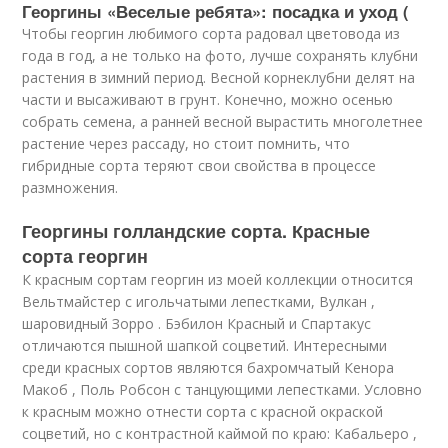
Георгины «Веселые ребята»: посадка и уход (
Чтобы георгин любимого сорта радовал цветовода из
года в год, а не только на фото, лучше сохранять клубни
растения в зимний период. Весной корнеклубни делят на
части и высаживают в грунт. Конечно, можно осенью
собрать семена, а ранней весной вырастить многолетнее
растение через рассаду, но стоит помнить, что
гибридные сорта теряют свои свойства в процессе
размножения.
Георгины голландские сорта. Красные
сорта георгин
К красным сортам георгин из моей коллекции относится
Вельтмайстер с игольчатыми лепестками, Вулкан ,
шаровидный Зорро . Бэбилон Красный и Спартакус
отличаются пышной шапкой соцветий. Интересными
среди красных сортов являются бахромчатый Кенора
Макоб , Поль Робсон с танцующими лепестками. Условно
к красным можно отнести сорта с красной окраской
соцветий, но с контрастной каймой по краю: Кабальеро ,