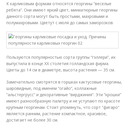
К карликовым формам относятся георгины “веселые
ребята”. Они имеют яркий цвет, миниатюрные георгины
данного сорта могут быть простыми, махровыми и
полумахровыми. Цветут с июля до самых заморозков.
Пользуются популярностью сорта группы “гэллери”, их
выпустила в конце XX столетия голландская фирма.
Цветы до 14 см в диаметре, высота растения — 35 см.
Замечательно смотрятся в горшках кактусовые георгины,
шаровидные, под именем “огайо”, коллажные
“альстергрусс” и декоративные “вирджиния”. Эти “крошки”
имеют разнообразную палитру и не уступают по красоте
крупным георгинам. Стоит упомянуть, что сорт “фигаро”
является ранним, растение компактное, красивое,
достигает не более 30 см.