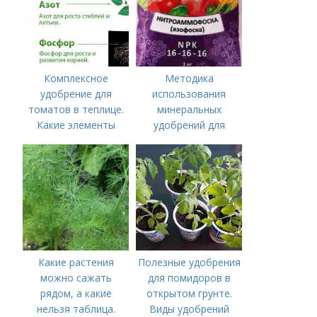
Комплексное
Методика
удобрение для
использования
томатов в теплице.
минеральных
Какие элементы
удобрений для
нужны томатам,
томатов.
особенности их
Минеральное
внесения
питание
Какие растения
Полезные удобрения
можно сажать
для помидоров в
рядом, а какие
открытом грунте.
нельзя таблица.
Виды удобрений