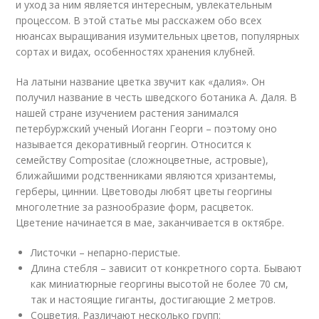
и уход за ним является интересным, увлекательным
процессом. В этой статье мы расскажем обо всех
нюансах выращивания изумительных цветов, популярных
сортах и видах, особенностях хранения клубней.
На латыни название цветка звучит как «далия». Он
получил название в честь шведского ботаника А. Даля. В
нашей стране изучением растения занимался
петербуржский ученый Иоганн Георги – поэтому оно
называется декоративный георгин. Относится к
семейству Compositae (сложноцветные, астровые),
ближайшими родственниками являются хризантемы,
герберы, циннии. Цветоводы любят цветы георгины
многолетние за разнообразие форм, расцветок.
Цветение начинается в мае, заканчивается в октябре.
Листочки – непарно-перистые.
Длина стебля – зависит от конкретного сорта. Бывают
как миниатюрные георгины высотой не более 70 см,
так и настоящие гиганты, достигающие 2 метров.
Соцветия. Различают несколько групп: