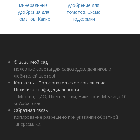
минеральные
удобрение для
удобрения для
томатов. Схема
томатов. Какие
подкормки
средства
помидоров от
используются для
рассады до сбора
культуры
урожая
© 2026 Мой сад
Полезные советы для садоводов, дачников и
любителей цветов!
Контакты
Пользовательское соглашение
Политика конфидециальности
г. Москва, ЦАО, Пресненский, Никитская М. улица 10,
м. Арбатская
Обратная связь
Копирование разрешено при указании обратной
гиперссылки.