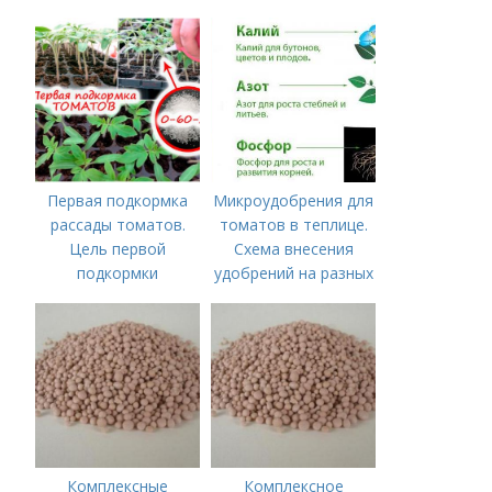
Хорошие соседи
Первая подкормка
Микроудобрения для
рассады томатов.
томатов в теплице.
Цель первой
Схема внесения
подкормки
удобрений на разных
этапах развития
помидоров
Комплексные
Комплексное