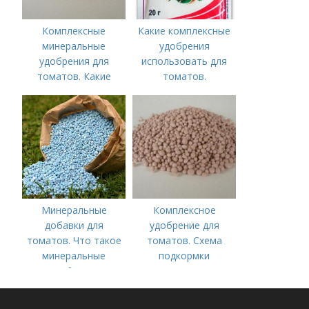
Комплексные
Какие комплексные
минеральные
удобрения
удобрения для
использовать для
томатов. Какие
томатов.
средства
Традиционные
используются для
комплексные
культуры
удобрения для
помидор
Минеральные
Комплексное
добавки для
удобрение для
томатов. Что такое
томатов. Схема
минеральные
подкормки
удобрения
помидоров от
рассады до сбора
урожая