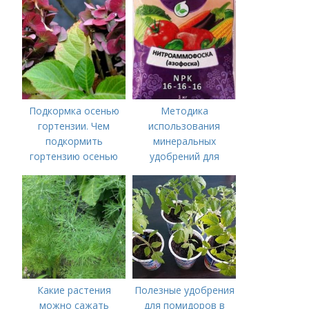
удобрений для
томатов: правила
внесения в почву
Подкормка осенью
Методика
гортензии. Чем
использования
подкормить
минеральных
гортензию осенью
удобрений для
томатов.
Минеральное
питание
Какие растения
Полезные удобрения
можно сажать
для помидоров в