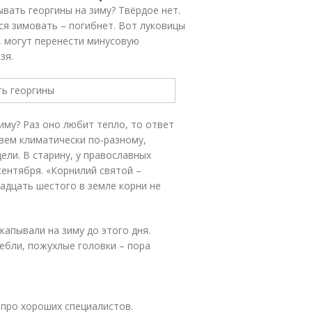
вать георгины на зиму? Твёрдое нет.
я зимовать – погибнет. Вот луковицы
, могут перенести минусовую
зя.
иму? Раз оно любит тепло, то ответ
вем климатически по-разному,
ели. В старину, у православных
сентября. «Корнилий святой –
вадцать шестого в земле корни не
капывали на зиму до этого дня.
ебли, пожухлые головки – пора
 про хороших специалистов.