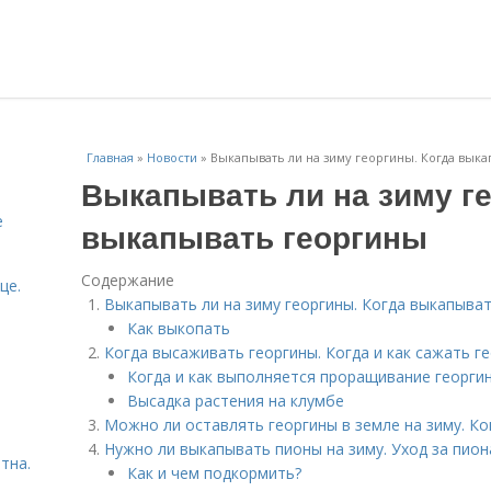
Главная
»
Новости
»
Выкапывать ли на зиму георгины. Когда вык
Выкапывать ли на зиму ге
е
выкапывать георгины
Содержание
це.
Выкапывать ли на зиму георгины. Когда выкапыва
Как выкопать
Когда высаживать георгины. Когда и как сажать г
Когда и как выполняется проращивание георги
Высадка растения на клумбе
Можно ли оставлять георгины в земле на зиму. К
Нужно ли выкапывать пионы на зиму. Уход за пион
тна.
Как и чем подкормить?