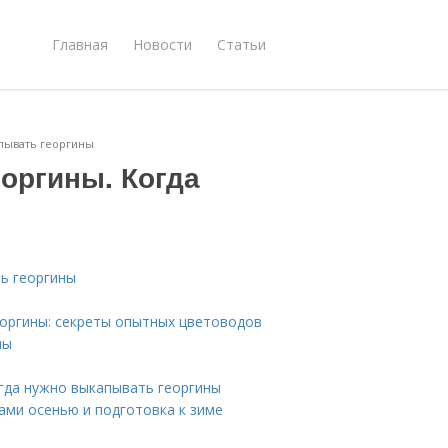
Главная
Новости
Статьи
апывать георгины
оргины. Когда
ть георгины
еоргины: секреты опытных цветоводов
ны
огда нужно выкапывать георгины
ами осенью и подготовка к зиме