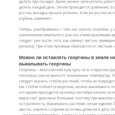
делать при посадке. Далее можно запечатлеть работ
делать каждый день. Затем проводится сравнение. Ес
ростки, высадка прошла успешно. Если же ростки не п
клубень заменяют.
Теперь, разобравшись с тем, как сажать георгины, у
озеленением земельного участка этими красивыми цв
следует уже после того, как завянут листья, примерн
региона). При этом луковица обрезается от листьев, 
Можно ли оставлять георгины в земле на
выкапывать георгины
Георгины – многолетняя культура, но в открытом гру
поскольку они не выносят пониженных температур. П
следует окучить стебли растений, чтобы не повредит
как стебли побьются морозом, можно выкапывать гео
это время приходится на конец сентября-начало окт
вырастает довольно большим, поэтому при выкопке
осторожность. Выкапывать растение лучше вдвоем. С
цветок, извлечь с корнем из почвы целиком и дать по
– это может повредить растение и в месте надлома 