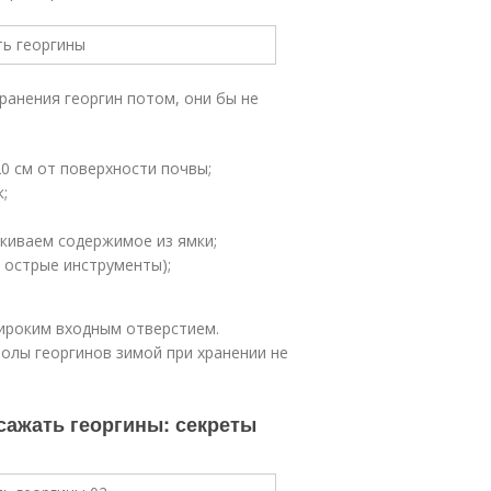
ранения георгин потом, они бы не
0 см от поверхности почвы;
;
скиваем содержимое из ямки;
 острые инструменты);
широким входным отверстием.
волы георгинов зимой при хранении не
 сажать георгины: секреты