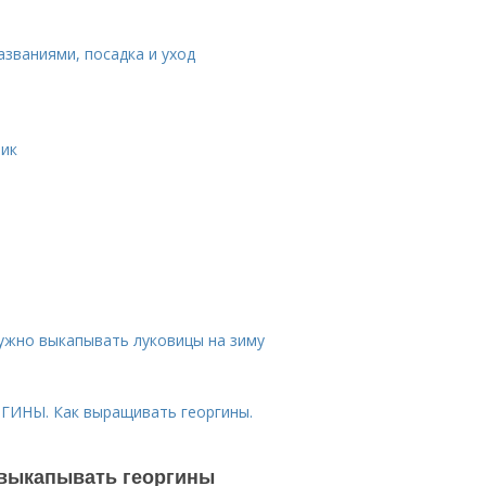
азваниями, посадка и уход
ник
нужно выкапывать луковицы на зиму
ИНЫ. Как выращивать георгины.
 выкапывать георгины