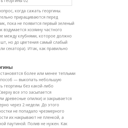
опрос, когда сажать георгины.
ательно приращиваются перед
ик, пока не появится первый зеленый
ак вздумается хозяину частного
ие между клубнями, которое должно
2 шт, но до цветения самый слабый
и секатора). Итак, как правильно
ргины
 становятся более или менее теплыми
й способ — выкопать небольшую
ь георгины без какой-либо
верху все это засыпается
ли древесные опилки) и закрывается
ерно через 2 недели. До этого
ростки не попадало чрезмерного
сти их накрывают не пленкой, а
ной паутиной. Полив не нужен. Как