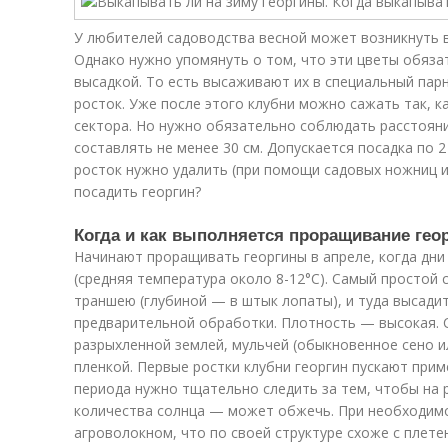
У любителей садоводства весной может возникнуть в
Однако нужно упомянуть о том, что эти цветы обяз
высадкой. То есть высаживают их в специальный парн
росток. Уже после этого клубни можно сажать так, к
сектора. Но нужно обязательно соблюдать расстоян
составлять не менее 30 см. Допускается посадка по 
росток нужно удалить (при помощи садовых ножниц ил
посадить георгин?
Когда и как выполняется проращивание гео
Начинают проращивать георгины в апреле, когда дни
(средняя температура около 8-12°С). Самый просто
траншею (глубиной — в штык лопаты), и туда высадит
предварительной обработки. Плотность — высокая. С
разрыхленной землей, мульчей (обыкновенное сено и
пленкой. Первые ростки клубни георгин пускают прим
периода нужно тщательно следить за тем, чтобы на 
количества солнца — может обжечь. При необходимо
агроволокном, что по своей структуре схоже с плете