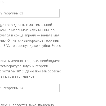
но.
ует это делать с максимальной
ом на маленькие клубни. Они, по
дуется в конце апреля — начале мая.
чью. От легких заморозков георгины
в -3°С, то завянут даже клубни. Этого
живать именно в апреле. Необходимо
 температуре. Клубни георгин
о хотя бы 10°С. Даже при заморозках
ателя, и это главное.
лубень делается ямка, примерно