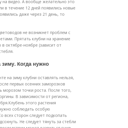
у на видео. А вообще желательно это
ли в течение 12 дней появились новые
оявились даже через 21 день, то
 цветоводов не возникнет проблем с
етами. Прятать клубни на хранение
о в октябре-ноябре (зависит от
стебля.
 зиму. Когда нужно
нте на зиму клубни оставлять нельзя,
осле первых осенних заморозков
ь морозом точки роста. После того,
ргины. В зависимости от региона,
ября.Клубень этого растения
 нужно соблюдать особую
о всех сторон следует подкопать
дсохнуть. Не следует тянуть за стебли
впоследствии может развиться гниль.