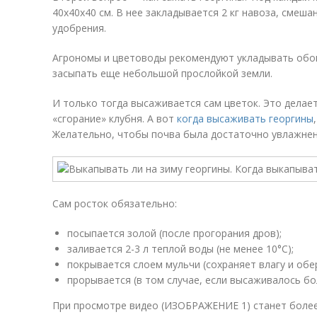
40х40х40 см. В нее закладывается 2 кг навоза, смеша
удобрения.
Агрономы и цветоводы рекомендуют укладывать обога
засыпать еще небольшой прослойкой земли.
И только тогда высаживается сам цветок. Это делае
«сгорание» клубня. А вот
когда высаживать георгины
Желательно, чтобы почва была достаточно увлажнена
Сам росток обязательно:
посыпается золой (после прогорания дров);
заливается 2-3 л теплой воды (не менее 10°С);
покрывается слоем мульчи (сохраняет влагу и обе
прорывается (в том случае, если высаживалось бол
При просмотре
видео
(ИЗОБРАЖЕНИЕ 1) станет более