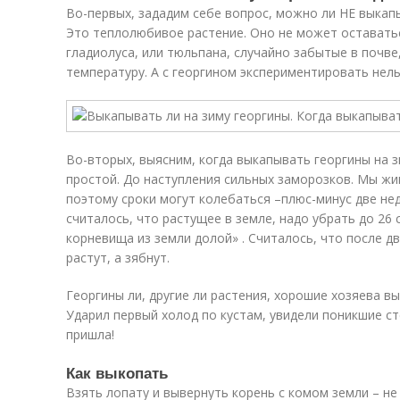
Во-первых, зададим себе вопрос, можно ли НЕ выкапы
Это теплолюбивое растение. Оно не может оставатьс
гладиолуса, или тюльпана, случайно забытые в почве
температуру. А с георгином экспериментировать нель
Во-вторых, выясним, когда выкапывать георгины на з
простой. До наступления сильных заморозков. Мы жи
поэтому сроки могут колебаться –плюс-минус две нед
считалось, что растущее в земле, надо убрать до 26 
корневища из земли долой» . Считалось, что после д
растут, а зябнут.
Георгины ли, другие ли растения, хорошие хозяева вы
Ударил первый холод по кустам, увидели поникшие ст
пришла!
Как выкопать
Взять лопату и вывернуть корень с комом земли – не