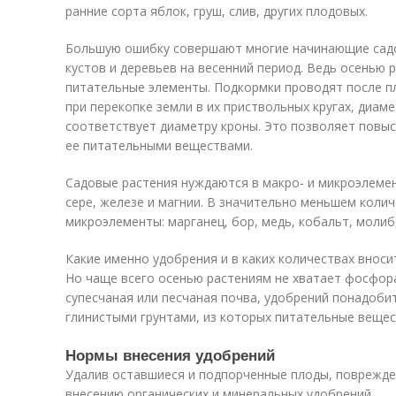
ранние сорта яблок, груш, слив, других плодовых.
Большую ошибку совершают многие начинающие садо
кустов и деревьев на весенний период. Ведь осенью
питательные элементы. Подкормки проводят после п
при перекопке земли в их приствольных кругах, диам
соответствует диаметру кроны. Это позволяет повы
ее питательными веществами.
Садовые растения нуждаются в макро- и микроэлемент
сере, железе и магнии. В значительно меньшем коли
микроэлементы: марганец, бор, медь, кобальт, молиб
Какие именно удобрения и в каких количествах вносит
Но чаще всего осенью растениям не хватает фосфора 
супесчаная или песчаная почва, удобрений понадоби
глинистыми грунтами, из которых питательные вещес
Нормы внесения удобрений
Удалив оставшиеся и подпорченные плоды, поврежде
внесению органических и минеральных удобрений.