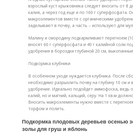
взрослый куст крыжовника следует вносить от 8 до
калия, а через год еще и по 160 г суперфосфата.
макроэлементов вместе с органическими удобрени
заделывают в почву, а часть – используют для му
Малину и смородину подкармливают перегноем (10-
вносят 60 г суперфосфата и 40 г калийной соли по
удобрения в бороздки глубиной 20 см, выкопанные 
Подкормка клубники
В особенном уходе нуждается клубника. После сб
необходимо разрыхлить почву на глубину 10 см и
удобрение. Идеально подойдет аммофоска, ведь о
калий, но и магний, кальций, серу. На 1 кв.м должн
Вносить макроэлементы нужно вместе с перегноем
торфом и полить.
Подкормка плодовых деревьев осенью з
золы для груш и яблонь