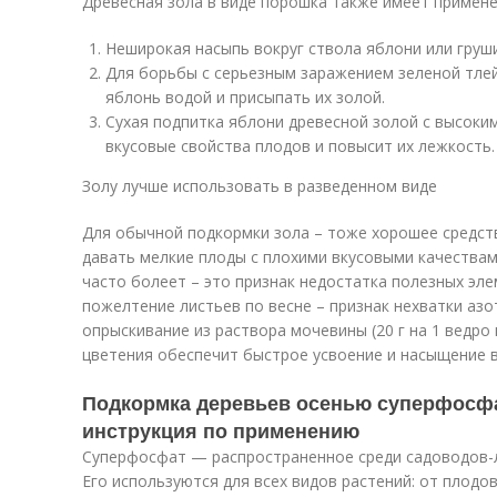
Древесная зола в виде порошка также имеет примене
Неширокая насыпь вокруг ствола яблони или груши
Для борьбы с серьезным заражением зеленой тле
яблонь водой и присыпать их золой.
Сухая подпитка яблони древесной золой с высоки
вкусовые свойства плодов и повысит их лежкость.
Золу лучше использовать в разведенном виде
Для обычной подкормки зола – тоже хорошее средств
давать мелкие плоды с плохими вкусовыми качествам
часто болеет – это признак недостатка полезных эле
пожелтение листьев по весне – признак нехватки азо
опрыскивание из раствора мочевины (20 г на 1 ведро
цветения обеспечит быстрое усвоение и насыщение
Подкормка деревьев осенью суперфосф
инструкция по применению
Суперфосфат — распространенное среди садоводов-
Его используются для всех видов растений: от плодо