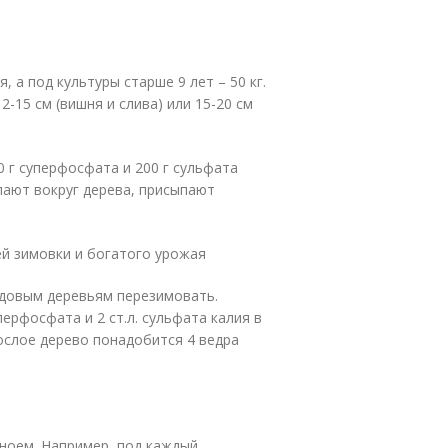
, а под культуры старше 9 лет – 50 кг.
-15 см (вишня и слива) или 15-20 см
 г суперфосфата и 200 г сульфата
пают вокруг дерева, присыпают
й зимовки и богатого урожая
довым деревьям перезимовать.
перфосфата и 2 ст.л. сульфата калия в
ослое дерево понадобится 4 ведра
ноем. Например, под каждый