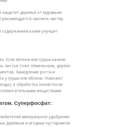
ние:
 защитит деревья от муравьев .
й рекомендуется смочить листву
м содержанием калия улучшит
о. Если яблоня или груша начали
и, листья тоже обмельчали, дерево
ментов. Замедление роста и
та у груши или яблони. Поможет
 воды), а обработка золой после
 вспомогательными веществами.
атом. Суперфосфат:
любителей минеральное удобрение.
вых деревьев и ягодных кустарников