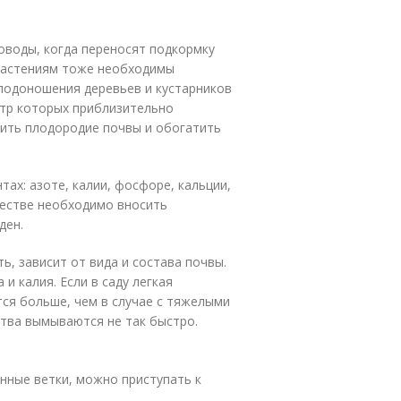
воды, когда переносят подкормку
 растениям тоже необходимы
лодоношения деревьев и кустарников
етр которых приблизительно
сить плодородие почвы и обогатить
ах: азоте, калии, фосфоре, кальции,
честве необходимо вносить
ден.
ь, зависит от вида и состава почвы.
и калия. Если в саду легкая
тся больше, чем в случае с тяжелыми
тва вымываются не так быстро.
нные ветки, можно приступать к