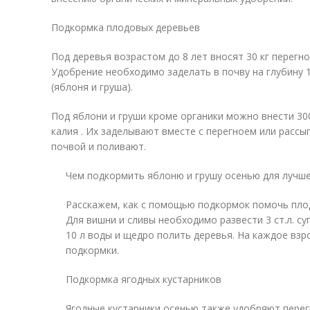
Подкормка плодовых деревьев
Под деревья возрастом до 8 лет вносят 30 кг перегноя
Удобрение необходимо заделать в почву на глубину 12
(яблоня и груша).
Под яблони и груши кроме органики можно внести 300
калия . Их заделывают вместе с перегноем или рассы
почвой и поливают.
Чем подкормить яблоню и грушу осенью для лучше
Расскажем, как с помощью подкормок помочь пло
Для вишни и сливы необходимо развести 3 ст.л. су
10 л воды и щедро полить деревья. На каждое взр
подкормки.
Подкормка ягодных кустарников
Ягодные кустарники осенью также удобряют перег