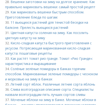
28.
Вешенки заготовки на зиму на долгое хранение. Как
правильно мариновать вешенки: самый простой рецепт
29.
Как мариновать вешенки быстрым способом.
Приготовление блюда по шагам:
30.
11 вьющихся растений для тенистой беседки на
балконе. Прелесть вьющихся растений
31.
Цветная капуста соленая на зиму. Как посолить
цветную капусту на зиму
32.
Кисло-сладкая капуста быстрого приготовления с
уксусом. Потрясающая маринованная кисло-сладкая
капуста: пошаговые рецепты
33.
Как растёт томат рио гранде. Томат «Рио Гранде»:
характеристика и выращивание
34.
Солёные зелёные помидоры в банках горячим
способом. Маринованные зеленые помидоры с чесноком
и морковью на зиму в банках
35.
Летний сорт яблок. Различные летние сорта яблонь
36.
Слива волгоградская описание сорта. Специалисты
назвали волгоградцам пять лучших сортов сливы
37.
Моченые яблоки на зиму в банке. Моченые яблоки в
банках — рецепты приготовления в домашних условиях