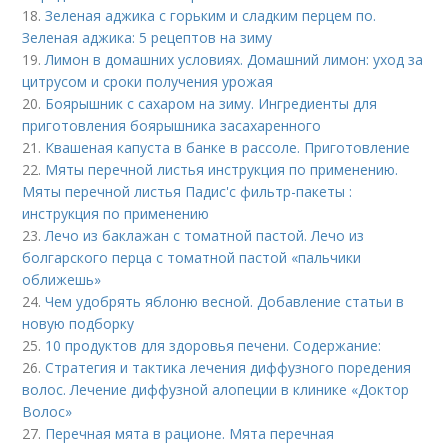
18.
Зеленая аджика с горьким и сладким перцем по.
Зеленая аджика: 5 рецептов на зиму
19.
Лимон в домашних условиях. Домашний лимон: уход за
цитрусом и сроки получения урожая
20.
Боярышник с сахаром на зиму. Ингредиенты для
приготовления боярышника засахаренного
21.
Квашеная капуста в банке в рассоле. Приготовление
22.
Мяты перечной листья инструкция по применению.
Мяты перечной листья Падис'с фильтр-пакеты :
инструкция по применению
23.
Лечо из баклажан с томатной пастой. Лечо из
болгарского перца с томатной пастой «пальчики
оближешь»
24.
Чем удобрять яблоню весной. Добавление статьи в
новую подборку
25.
10 продуктов для здоровья печени. Содержание:
26.
Стратегия и тактика лечения диффузного поредения
волос. Лечение диффузной алопеции в клинике «Доктор
Волос»
27.
Перечная мята в рационе. Мята перечная