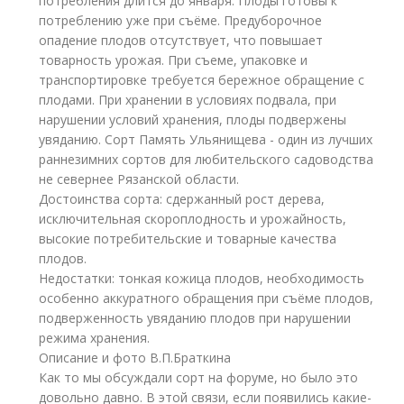
потребления длится до января. Плоды готовы к
потреблению уже при съёме. Предуборочное
опадение плодов отсутствует, что повышает
товарность урожая. При съеме, упаковке и
транспортировке требуется бережное обращение с
плодами. При хранении в условиях подвала, при
нарушении условий хранения, плоды подвержены
увяданию. Сорт Память Ульянищева - один из лучших
раннезимних сортов для любительского садоводства
не севернее Рязанской области.
Достоинства сорта: сдержанный рост дерева,
исключительная скороплодность и урожайность,
высокие потребительские и товарные качества
плодов.
Недостатки: тонкая кожица плодов, необходимость
особенно аккуратного обращения при съёме плодов,
подверженность увяданию плодов при нарушении
режима хранения.
Описание и фото В.П.Браткина
Как то мы обсуждали сорт на форуме, но было это
довольно давно. В этой связи, если появились какие-