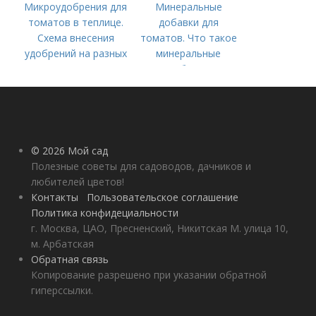
Микроудобрения для
Минеральные
томатов в теплице.
добавки для
Схема внесения
томатов. Что такое
удобрений на разных
минеральные
этапах развития
удобрения
помидоров
© 2026 Мой сад
Полезные советы для садоводов, дачников и
любителей цветов!
Контакты
Пользовательское соглашение
Политика конфидециальности
г. Москва, ЦАО, Пресненский, Никитская М. улица 10,
м. Арбатская
Обратная связь
Копирование разрешено при указании обратной
гиперссылки.