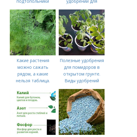
подтопольники
удобрений для
томатов.
Минеральное
питание
Какие растения
Полезные удобрения
можно сажать
для помидоров в
рядом, а какие
открытом грунте.
нельзя таблица.
Виды удобрений
Хорошие соседи