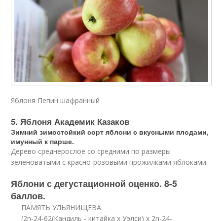
Яблоня Пепин шафранный
5. Яблоня Академик Казаков
Зимний зимостойкий сорт яблони с вкусными плодами,
имунный к парше.
Дерево среднерослое со средними по размеры
зеленоватыми с красно-розовыми прожилками яблоками.
Яблони с дегустационной оценко. 8-5
баллов.
ПАМЯТЬ УЛЬЯНИЩЕВА
(2n-24-62(Кандиль - китайка х Уэлси) х 2n-24-