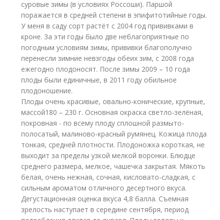
суровые зимы (в условиях Россоши). Паршой
поражается в средней степени в эпифитотийные годы.
У меня в саду сорт растёт с 2004 год прививками в
кроне. За эти годы было две неблагоприятные по
погодным условиям зимы, прививки благополучно
перенесли зимние невзгоды обеих зим, с 2008 года
ежегодно плодоносят. После зимы 2009 – 10 года
плоды были единичные, в 2011 году обильное
плодоношение.
Плоды очень красивые, овально-конические, крупные,
массой180 – 230 г. Основная окраска светло-зелёная,
покровная - по всему плоду сплошной размыто-
полосатый, малиново-красный румянец. Кожица плода
тонкая, средней плотности. Плодоножка короткая, не
выходит за пределы узкой мелкой воронки. Блюдце
среднего размера, мелкое, чашечка закрытая. Мякоть
белая, очень нежная, сочная, кисловато-сладкая, с
сильным ароматом отличного десертного вкуса.
Дегустационная оценка вкуса 4,8 балла. Съемная
зрелость наступает в середине сентября, период