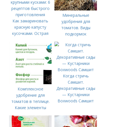
Минеральные
Как замариновать
удобрения для
красную капусту
томатов. Виды
кусочками. Острая
подкормок
капуста
маринованная
крупными кусками: 6
рецептов быстрого
приготовления
Когда стричь
Самшит.
Декоративные сады
Комплексное
— Кустарники
удобрение для
Boxwoods Самшит
томатов в теплице.
Какие элементы
нужны томатам,
особенности их
внесения