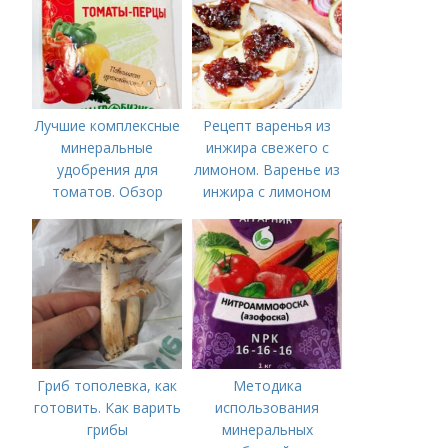
Лучшие комплексные
Рецепт варенья из
минеральные
инжира свежего с
удобрения для
лимоном. Варенье из
томатов. Обзор
инжира с лимоном
лучших минеральных
удобрений для
томатов: правила
внесения в почву
Гриб тополевка, как
Методика
готовить. Как варить
использования
грибы
минеральных