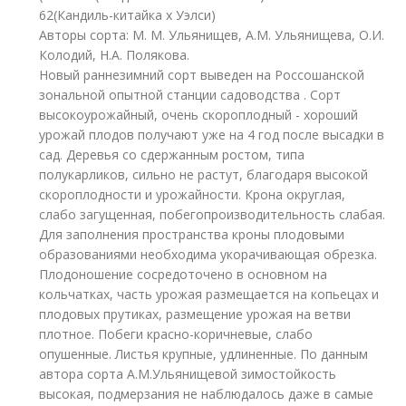
62(Кандиль-китайка х Уэлси)
Авторы сорта: М. М. Ульянищев, А.М. Ульянищева, О.И.
Колодий, Н.А. Полякова.
Новый раннезимний сорт выведен на Россошанской
зональной опытной станции садоводства . Сорт
высокоурожайный, очень скороплодный - хороший
урожай плодов получают уже на 4 год после высадки в
сад. Деревья со сдержанным ростом, типа
полукарликов, сильно не растут, благодаря высокой
скороплодности и урожайности. Крона округлая,
слабо загущенная, побегопроизводительность слабая.
Для заполнения пространства кроны плодовыми
образованиями необходима укорачивающая обрезка.
Плодоношение сосредоточено в основном на
кольчатках, часть урожая размещается на копьецах и
плодовых прутиках, размещение урожая на ветви
плотное. Побеги красно-коричневые, слабо
опушенные. Листья крупные, удлиненные. По данным
автора сорта А.М.Ульянищевой зимостойкость
высокая, подмерзания не наблюдалось даже в самые