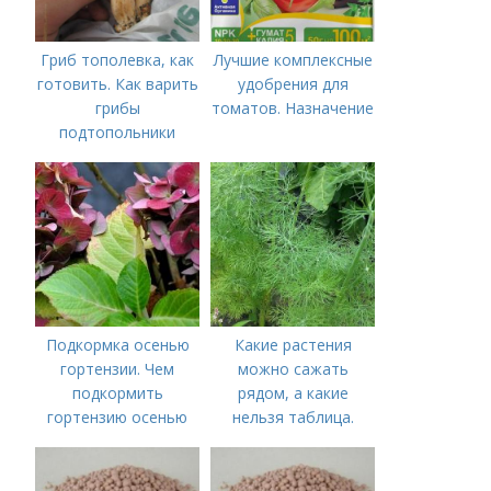
Гриб тополевка, как
Лучшие комплексные
готовить. Как варить
удобрения для
грибы
томатов. Назначение
подтопольники
Подкормка осенью
Какие растения
гортензии. Чем
можно сажать
подкормить
рядом, а какие
гортензию осенью
нельзя таблица.
Хорошие соседи