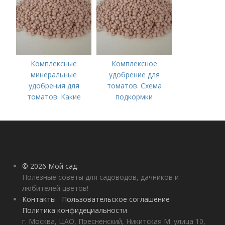
Комплексные
Комплексное
минеральные
удобрение для
удобрения для
томатов. Схема
томатов. Какие
подкормки
средства
помидоров от
используются для
рассады до сбора
культуры
урожая
© 2026 Мой сад
Полезные советы для садоводов, дачников и
любителей цветов!
Контакты
Пользовательское соглашение
Политика конфидециальности
г. Москва, ЦАО, Пресненский, Никитская М. улица 10,