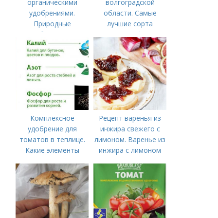
органическими
волгоградской
удобрениями.
области. Самые
Природные
лучшие сорта
удобрения для
персиков с фото и
подкормки "по листу"
описанием
Комплексное
Рецепт варенья из
удобрение для
инжира свежего с
томатов в теплице.
лимоном. Варенье из
Какие элементы
инжира с лимоном
нужны томатам,
особенности их
внесения