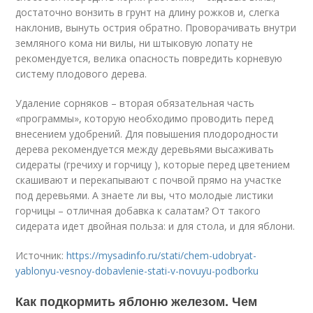
достаточно вонзить в грунт на длину рожков и, слегка
наклонив, вынуть острия обратно. Проворачивать внутри
земляного кома ни вилы, ни штыковую лопату не
рекомендуется, велика опасность повредить корневую
систему плодового дерева.
Удаление сорняков – вторая обязательная часть
«программы», которую необходимо проводить перед
внесением удобрений. Для повышения плодородности
дерева рекомендуется между деревьями высаживать
сидераты (гречиху и горчицу ), которые перед цветением
скашивают и перекапывают с почвой прямо на участке
под деревьями. А знаете ли вы, что молодые листики
горчицы – отличная добавка к салатам? От такого
сидерата идет двойная польза: и для стола, и для яблони.
Источник:
https://mysadinfo.ru/stati/chem-udobryat-
yablonyu-vesnoy-dobavlenie-stati-v-novuyu-podborku
Как подкормить яблоню железом. Чем