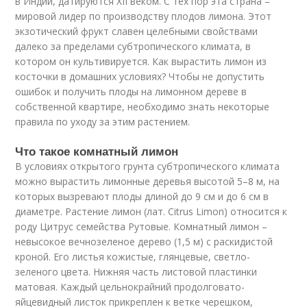
в Индии, датируются XII веком. С тех пор эта страна –
мировой лидер по производству плодов лимона. Этот
экзотический фрукт славен целебными свойствами
далеко за пределами субтропического климата, в
котором он культивируется. Как вырастить лимон из
косточки в домашних условиях? Чтобы не допустить
ошибок и получить плоды на лимонном дереве в
собственной квартире, необходимо знать некоторые
правила по уходу за этим растением.
Что такое комнатный лимон
В условиях открытого грунта субтропического климата
можно вырастить лимонные деревья высотой 5–8 м, на
которых вызревают плоды длиной до 9 см и до 6 см в
диаметре. Растение лимон (лат. Citrus Limon) относится к
роду Цитрус семейства Рутовые. Комнатный лимон –
невысокое вечнозеленое дерево (1,5 м) с раскидистой
кроной. Его листья кожистые, глянцевые, светло-
зеленого цвета. Нижняя часть листовой пластинки
матовая. Каждый цельнокрайний продолговато-
яйцевидный листок прикреплен к ветке черешком,