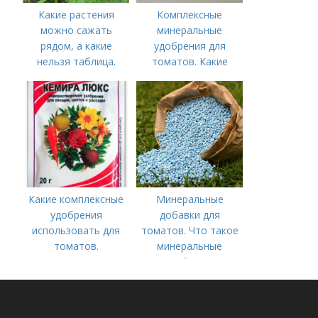
Какие растения
Комплексные
можно сажать
минеральные
рядом, а какие
удобрения для
нельзя таблица.
томатов. Какие
Хорошие соседи
средства
используются для
культуры
Какие комплексные
Минеральные
удобрения
добавки для
использовать для
томатов. Что такое
томатов.
минеральные
Традиционные
удобрения
комплексные
удобрения для
помидор