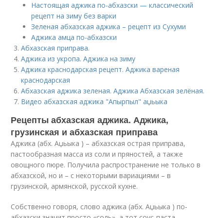
Настоящая аджика по-абхазски — классический
рецепт на зиму без варки
Зеленая абхазская аджика – рецепт из Сухуми
Аджика амца по-абхазски
Абхазская приправа.
Аджика из укропа. Аджика на зиму
Аджика краснодарская рецепт. Аджика вареная
краснодарская
Абхазская аджика зеленая. Аджика Абхазская зелёная.
Видео абхазская аджика "Апырпыл" аџьыка
Рецепты абхазская аджика. Аджика,
грузинская и абхазская приправа
Аджика (абх. Аџьыка ) – абхазская острая приправа,
пастообразная масса из соли и пряностей, а также
овощного пюре. Получила распространение не только в
абхазской, но и – с некоторыми вариациями – в
грузинской, армянской, русской кухне.
Собственно говоря, слово аджика (абх. Аџьыка ) по-
абхазски значит просто «соль», а тот соус-паста,