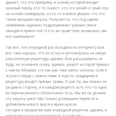
думает, что это приправа, в основу которой входит
красный перец, кто-то скажет, что это некий острый соус
на основе помидоров, а кто-то и вовсе уверен, что это
такая овощная закуска. Получается, что под одним
названием «аджика» подразумевают разные смеси
овощей и пряностей. И кто же прав? Или, возможно, мы
все ошибаемся?
Так вот, я в очередной раз походила по интернету (как
все-таки хорошо, что он есть!) и натолкнулась на некую
классическую рецептуру аджики. Всю рассказывать не
буду, но основное скажу: аджика, рецепт которой пришел
к нам из Абхазии, это как раз таки смесь чеснока, соли и
жгучего перца с пряностями. А еще по традициям в
рецептуру входят пряные травы. О как! Ну, мы сильно не
уходим в сторону, и в каждом рецепте хоть что-то одно
из перечисленного обязательно есть. Мы же не делаем
эту закуску хуже? Мы только усовершенствуем ее и
добавляем нового вкуса и ярких красок.
Сегодня я предлагаю вам очередной рецептик аджики, а
называется она краснодарская. Готовьте с