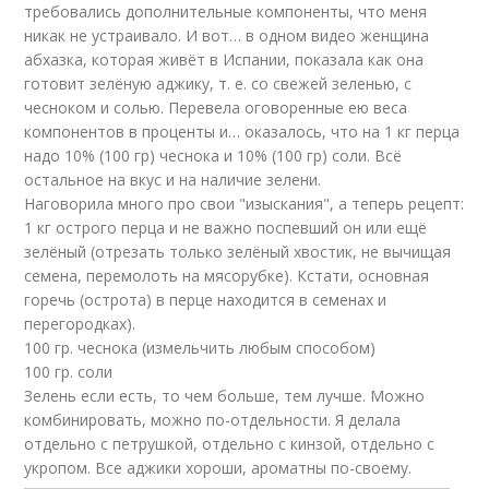
требовались дополнительные компоненты, что меня
никак не устраивало. И вот… в одном
видео
женщина
абхазка, которая живёт в Испании, показала как она
готовит зелёную аджику, т. е. со свежей зеленью, с
чесноком и солью. Перевела оговоренные ею веса
компонентов в проценты и… оказалось, что на 1 кг перца
надо 10% (100 гр) чеснока и 10% (100 гр) соли. Всё
остальное на вкус и на наличие зелени.
Наговорила много про свои "изыскания", а теперь рецепт:
1 кг острого перца и не важно поспевший он или ещё
зелёный (отрезать только зелёный хвостик, не вычищая
семена, перемолоть на мясорубке). Кстати, основная
горечь (острота) в перце находится в семенах и
перегородках).
100 гр. чеснока (измельчить любым способом)
100 гр. соли
Зелень если есть, то чем больше, тем лучше. Можно
комбинировать, можно по-отдельности. Я делала
отдельно с петрушкой, отдельно с кинзой, отдельно с
укропом. Все аджики хороши, ароматны по-своему.