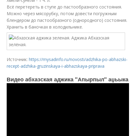
Хмели-сунели - 1 ч. л.
Всё перетереть в ступе до пастообразного состояния.
Можно через мясорубку, потом довести погружным
блендером до пастообразного (однородного) состояния.
Хранить в баночках в холодильнике.
Источник:
https://mysadinfo.ru/novosti/adzhika-po-abhazski-
recept-adzhika-gruzinskaya-i-abhazskaya-priprava
Видео абхазская аджика "Апырпыл" аџьыка