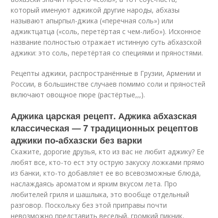
который именуют аджикой другие народы, абхазы
называют апырпыл-джика («перечная соль») или
аджиктцатца («соль, перетёртая с чем-либо»). Исконное
название полностью отражает истинную суть абхазской
аджики: это соль, перетёртая со специями и пряностями.
Рецепты аджики, распространённые в Грузии, Армении и
России, в большинстве случаев помимо соли и пряностей
включают овощное пюре (растёртые,,,).
Аджика царская рецепт. Аджика абхазская
классическая — 7 традиционных рецептов
аджики по-абхазски без варки
Скажите, дорогие друзья, кто из вас не любит аджику? Ее
любят все, кто-то ест эту острую закуску ложками прямо
из банки, кто-то добавляет ее во всевозможные блюда,
наслаждаясь ароматом и ярким вкусом лета. Про
любителей гриля и шашлыка, это вообще отдельный
разговор. Поскольку без этой приправы почти
невозможно представить веселый, громкий пикник,