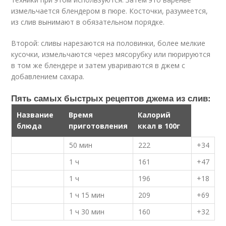
измельчается блендером в пюре. Косточки, разумеется,
из слив вынимают в обязательном порядке.
Второй: сливы нарезаются на половинки, более мелкие
кусочки, измельчаются через мясорубку или пюрируются
в том же блендере и затем увариваются в джем с
добавлением сахара.
Пять самых быстрых рецептов джема из слив:
Название
Время
Калорий
блюда
приготовления
ккал в 100г
50 мин
222
+34
1 ч
161
+47
1 ч
196
+18
1 ч 15 мин
209
+69
1 ч 30 мин
160
+32