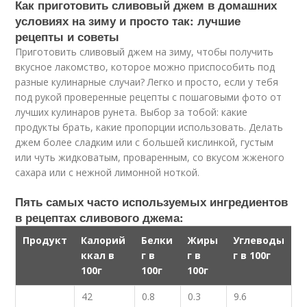
Как приготовить сливовый джем в домашних
условиях на зиму и просто так: лучшие
рецепты и советы
Приготовить сливовый джем на зиму, чтобы получить
вкусное лакомство, которое можно приспособить под
разные кулинарные случаи? Легко и просто, если у тебя
под рукой проверенные рецепты с пошаговыми фото от
лучших кулинаров рунета. Выбор за тобой: какие
продукты брать, какие пропорции использовать. Делать
джем более сладким или с большей кислинкой, густым
или чуть жидковатым, проваренным, со вкусом жженого
сахара или с нежной лимонной ноткой.
Пять самых часто используемых ингредиентов
в рецептах сливового джема:
Продукт
Калорий
Белки
Жиры
Углеводы
ккал в
г в
г в
г в 100г
100г
100г
100г
42
0.8
0.3
9.6