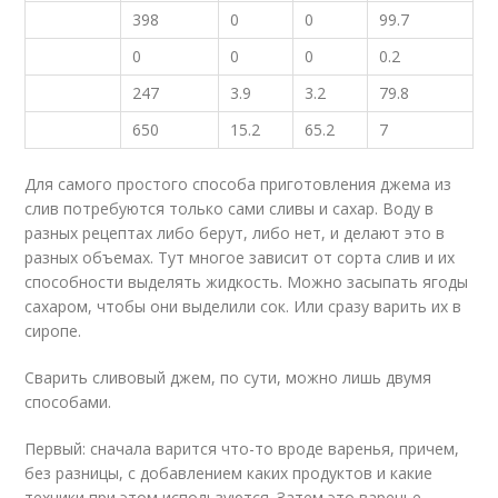
398
0
0
99.7
0
0
0
0.2
247
3.9
3.2
79.8
650
15.2
65.2
7
Для самого простого способа приготовления джема из
слив потребуются только сами сливы и сахар. Воду в
разных рецептах либо берут, либо нет, и делают это в
разных объемах. Тут многое зависит от сорта слив и их
способности выделять жидкость. Можно засыпать ягоды
сахаром, чтобы они выделили сок. Или сразу варить их в
сиропе.
Сварить сливовый джем, по сути, можно лишь двумя
способами.
Первый: сначала варится что-то вроде варенья, причем,
без разницы, с добавлением каких продуктов и какие
техники при этом используются. Затем это варенье