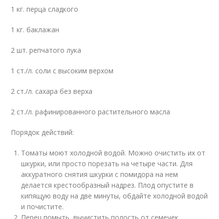
1 кг. перца сладкого
1 кг. баклажан
2 шт. репчатого лука
1 ст./л. соли с высоким верхом
2 ст./л. сахара без верха
2 ст./л. рафинированного растительного масла
Порядок действий:
Томаты моют холодной водой. Можно очистить их от
шкурки, или просто порезать на четыре части. Для
аккуратного снятия шкурки с помидора на нем
делается крестообразный надрез. Плод опустите в
кипящую воду на две минуты, обдайте холодной водой
и почистите.
Перец помыть, вычистить полость от семечек.