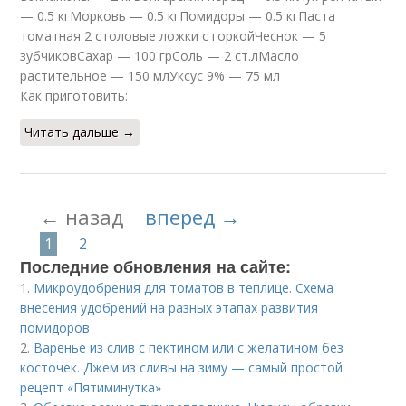
— 0.5 кгМорковь — 0.5 кгПомидоры — 0.5 кгПаста
томатная 2 столовые ложки с горкойЧеснок — 5
зубчиковСахар — 100 грСоль — 2 ст.лМасло
растительное — 150 млУксус 9% — 75 мл
Как приготовить:
Читать дальше →
← назад
вперед →
1
2
Последние обновления на сайте:
1.
Микроудобрения для томатов в теплице. Схема
внесения удобрений на разных этапах развития
помидоров
2.
Варенье из слив с пектином или с желатином без
косточек. Джем из сливы на зиму — самый простой
рецепт «Пятиминутка»