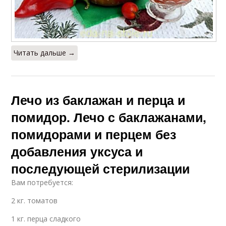
Баклажаны в
Баклажан на зиму
сметанном соусе
Читать дальше →
Рецепт на зиму
Рецепты на зиму
Лечо из баклажан и перца и
Баклажаны в
помидор. Лечо с баклажанами,
томатной заливке
помидорами и перцем без
добавления уксуса и
последующей стерилизации
Вам потребуется:
2 кг. томатов
1 кг. перца сладкого