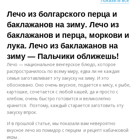
Показать все
Лечо из болгарского перца и
Простые рецепты
Салат из баклажанов
баклажанов на зиму. Лечо из
баклажанов и перца, моркови и
лука. Лечо из баклажанов на
Баклажаны с
Лечо из баклажан
чесноком
зиму — Пальчики оближешь!
Лечо — национальное венгерское блюдо, которое
распространилось по всему миру, едва ли не каждая
семья заготавливает эту закуску на зиму. И это
Классический рецепт
Салат из баклажан
обосновано. Оно очень вкусное, подается к мясу, к рыбе,
картошке, сочетается с любой кашей, да и просто с
хлебом, очень быстро готовится и великолепно
хранится. Поэтому, каждый старается заготовить эту
закуску впрок.
Закуска из баклажан
Перец с баклажанами
И в прошлой статье, мы показали вам невероятно
вкусное лечо из помидор с перцем и рецепт кабачковой
икры .