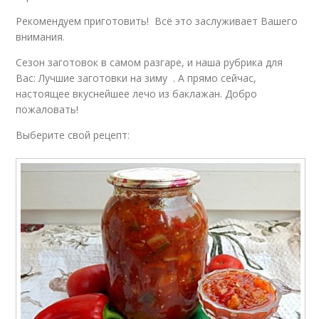
Рецепты на
Рекомендуем приготовить! Всё это заслуживает Вашего
Баклажаны из перца
поваренок
внимания.
Сезон заготовок в самом разгаре, и наша рубрика для
Вас: Лучшие заготовки на зиму . А прямо сейчас,
Обалденные
настоящее вкуснейшее лечо из баклажан. Добро
Баклажаны в томате
баклажаны
пожаловать!
Выберите свой рецепт:
Салат из запеченных
Салат из печеных
баклажанов
баклажанов
Пошаговый рецепт
Супер рецепты