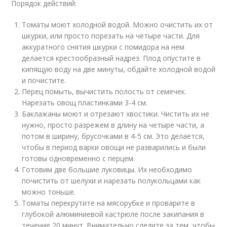
Порядок действий:
Томаты моют холодной водой. Можно очистить их от
шкурки, или просто порезать на четыре части. Для
аккуратного снятия шкурки с помидора на нем
делается крестообразный надрез. Плод опустите в
кипящую воду на две минуты, обдайте холодной водой
и почистите.
Перец помыть, вычистить полость от семечек.
Нарезать овощ пластинками 3-4 см.
Баклажаны моют и отрезают хвостики. Чистить их не
нужно, просто разрежем в длину на четыре части, а
потом в ширину, брусочками в 4-5 см. Это делается,
чтобы в период варки овощи не разварились и были
готовы одновременно с перцем.
Готовим две большие луковицы. Их необходимо
почистить от шелухи и нарезать полукольцами как
можно тоньше.
Томаты перекрутите на мясорубке и проварите в
глубокой алюминиевой кастрюле после закипания в
течение 20 минут. Внимательно следите за тем, чтобы