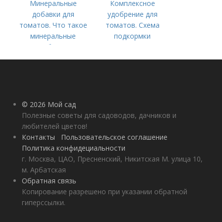
Минеральные
Комплексное
добавки для
удобрение для
томатов. Что такое
томатов. Схема
минеральные
подкормки
удобрения
помидоров от
рассады до сбора
урожая
© 2026 Мой сад
Полезные советы для садоводов, дачников и
любителей цветов!
Контакты
Пользовательское соглашение
Политика конфидециальности
г. Москва, ЦАО, Пресненский, Никитская М. улица 10,
м. Арбатская
Обратная связь
Копирование разрешено при указании обратной
гиперссылки.