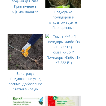
водный для глаз.
Применение в
офтальмологии
Подкормка
помидоров в
открытом грунте.
Проверенные
органические и
минеральные
удобрения
Томат Кибо f1.
Помидоры «Кибо f1»
(KS 222 F1)
Виноград в
Подмосковье уход
осенью. Добавление
статьи в новую
подборку