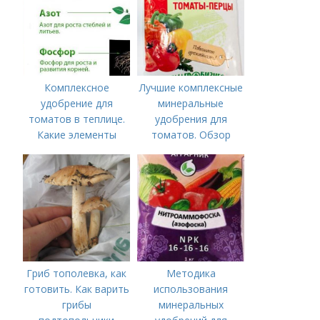
Комплексное
Лучшие комплексные
удобрение для
минеральные
томатов в теплице.
удобрения для
Какие элементы
томатов. Обзор
нужны томатам,
лучших минеральных
особенности их
удобрений для
внесения
томатов: правила
внесения в почву
Гриб тополевка, как
Методика
готовить. Как варить
использования
грибы
минеральных