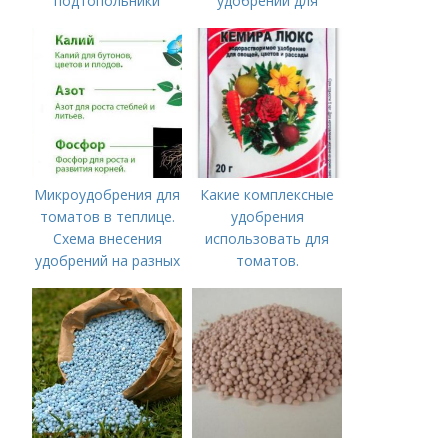
подтопольники
удобрений для
томатов.
Минеральное
питание
Микроудобрения для
Какие комплексные
томатов в теплице.
удобрения
Схема внесения
использовать для
удобрений на разных
томатов.
этапах развития
Традиционные
помидоров
комплексные
удобрения для
помидор