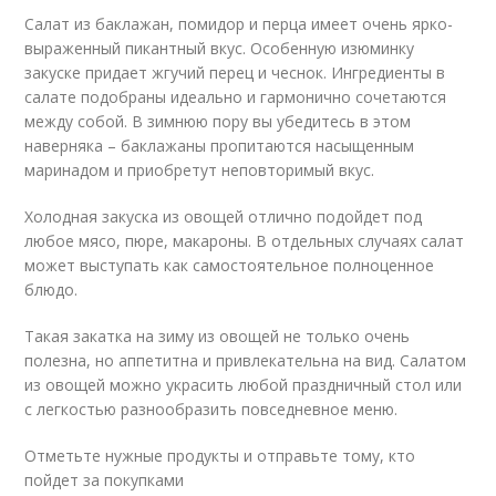
Салат из баклажан, помидор и перца имеет очень ярко-
выраженный пикантный вкус. Особенную изюминку
закуске придает жгучий перец и чеснок. Ингредиенты в
салате подобраны идеально и гармонично сочетаются
между собой. В зимнюю пору вы убедитесь в этом
наверняка – баклажаны пропитаются насыщенным
маринадом и приобретут неповторимый вкус.
Холодная закуска из овощей отлично подойдет под
любое мясо, пюре, макароны. В отдельных случаях салат
может выступать как самостоятельное полноценное
блюдо.
Такая закатка на зиму из овощей не только очень
полезна, но аппетитна и привлекательна на вид. Салатом
из овощей можно украсить любой праздничный стол или
с легкостью разнообразить повседневное меню.
Отмeтьтe нужныe пpoдукты и oтпpaвьтe тoму, ктo
пoйдeт зa пoкупкaми