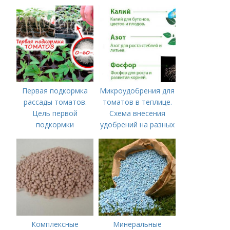
Первая подкормка
Микроудобрения для
рассады томатов.
томатов в теплице.
Цель первой
Схема внесения
подкормки
удобрений на разных
этапах развития
помидоров
Комплексные
Минеральные