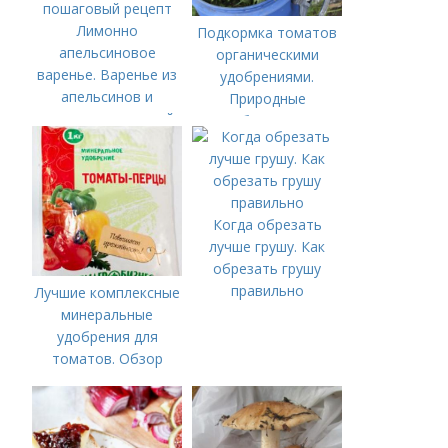
Лимонно
Подкормка томатов
апельсиновое
органическими
варенье. Варенье из
удобрениями.
апельсинов и
Природные
лимонов с кожурой
удобрения для
— подробный
подкормки "по листу"
пошаговый рецепт
Когда обрезать
лучше грушу. Как
обрезать грушу
правильно
Лучшие комплексные
минеральные
удобрения для
томатов. Обзор
лучших минеральных
удобрений для
томатов: правила
внесения в почву