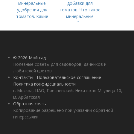
минеральные
добавки для
удобрения для
томатов. Что такое
томатов. Какие
минеральные
средства
удобрения
используются для
культуры
© 2026 Мой сад
Полезные советы для садоводов, дачников и
любителей цветов!
Контакты
Пользовательское соглашение
Политика конфидециальности
г. Москва, ЦАО, Пресненский, Никитская М. улица 10,
м. Арбатская
Обратная связь
Копирование разрешено при указании обратной
гиперссылки.