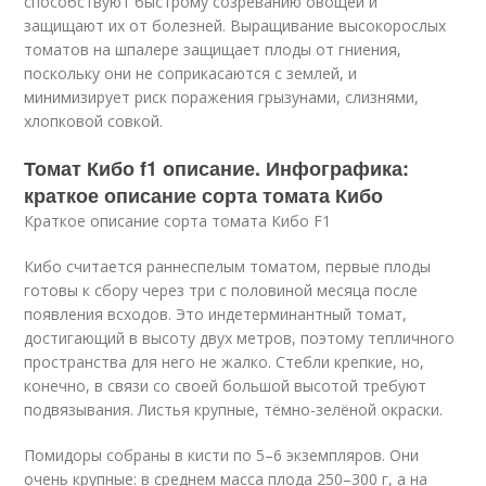
способствуют быстрому созреванию овощей и
защищают их от болезней. Выращивание высокорослых
томатов на шпалере защищает плоды от гниения,
поскольку они не соприкасаются с землей, и
минимизирует риск поражения грызунами, слизнями,
хлопковой совкой.
Томат Кибо f1 описание. Инфографика:
краткое описание сорта томата Кибо
Краткое описание сорта томата Кибо F1
Кибо считается раннеспелым томатом, первые плоды
готовы к сбору через три с половиной месяца после
появления всходов. Это индетерминантный томат,
достигающий в высоту двух метров, поэтому тепличного
пространства для него не жалко. Стебли крепкие, но,
конечно, в связи со своей большой высотой требуют
подвязывания. Листья крупные, тёмно-зелёной окраски.
Помидоры собраны в кисти по 5–6 экземпляров. Они
очень крупные: в среднем масса плода 250–300 г, а на