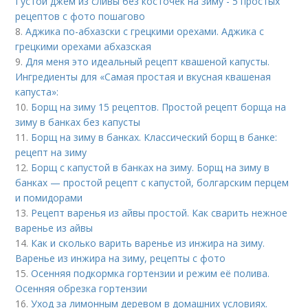
Густой джем из сливы без косточек на зиму - 5 простых
рецептов с фото пошагово
8.
Аджика по-абхазски с грецкими орехами. Аджика с
грецкими орехами абхазская
9.
Для меня это идеальный рецепт квашеной капусты.
Ингредиенты для «Самая простая и вкусная квашеная
капуста»:
10.
Борщ на зиму 15 рецептов. Простой рецепт борща на
зиму в банках без капусты
11.
Борщ на зиму в банках. Классический борщ в банке:
рецепт на зиму
12.
Борщ с капустой в банках на зиму. Борщ на зиму в
банках — простой рецепт с капустой, болгарским перцем
и помидорами
13.
Рецепт варенья из айвы простой. Как сварить нежное
варенье из айвы
14.
Как и сколько варить варенье из инжира на зиму.
Варенье из инжира на зиму, рецепты с фото
15.
Осенняя подкормка гортензии и режим её полива.
Осенняя обрезка гортензии
16.
Уход за лимонным деревом в домашних условиях.