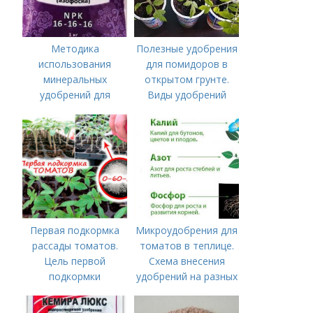
Методика
Полезные удобрения
использования
для помидоров в
минеральных
открытом грунте.
удобрений для
Виды удобрений
томатов.
Минеральное
питание
Первая подкормка
Микроудобрения для
рассады томатов.
томатов в теплице.
Цель первой
Схема внесения
подкормки
удобрений на разных
этапах развития
помидоров