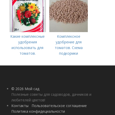
Какие комплексные
Комплексное
удобрения
удобрение для
использовать для
томатов. Схема
томатов.
подкормки
Традиционные
помидоров от
комплексные
рассады до сбора
удобрения для
урожая
помидор
© 2026 Мой сад
Полезные советы для садоводов, дачников и
любителей цветов!
Контакты
Пользовательское соглашение
Политика конфидециальности