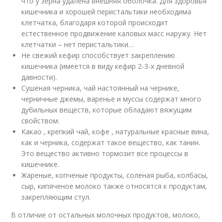
что у зерна удалена внешняя оболочка. Для здоровья
кишечника и хорошей перистальтики необходима
клетчатка, благодаря которой происходит
естественное продвижение каловых масс наружу. Нет
клетчатки – нет перистальтики…
Не свежий кефир способствует закреплению
кишечника (имеется в виду кефир 2-3-х дневной
давности).
Сушеная черника, чай настоянный на чернике,
черничные джемы, варенье и муссы содержат много
дубильных веществ, которые обладают вяжущим
свойством.
Какао , крепкий чай, кофе , натуральные красные вина,
как и черника, содержат такое вещество, как танин.
Это вещество активно тормозит все процессы в
кишечнике.
Жареные, копченые продукты, соленая рыба, колбасы,
сыр, кипяченое молоко также относятся к продуктам,
закрепляющим стул.
В отличие от остальных молочных продуктов, молоко,