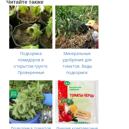
Читайте также
Подкормка
Минеральные
помидоров в
удобрения для
открытом грунте.
томатов. Виды
Проверенные
подкормок
органические и
минеральные
удобрения
Подкормка томатов
Лучшие комплексные