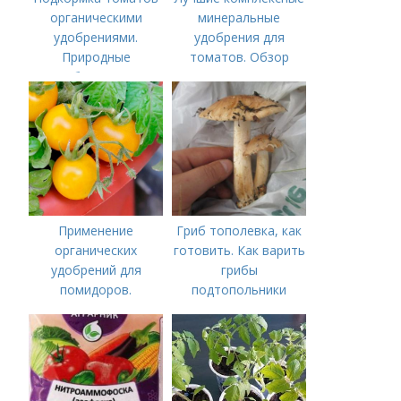
органическими
минеральные
удобрениями.
удобрения для
Природные
томатов. Обзор
удобрения для
лучших минеральных
подкормки "по листу"
удобрений для
томатов: правила
внесения в почву
Применение
Гриб тополевка, как
органических
готовить. Как варить
удобрений для
грибы
помидоров.
подтопольники
Органические
удобрения для
томатов