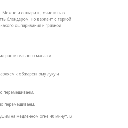
. Можно и ошпарить, очистить от
ить блендером. Но вариант с теркой
икакого ошпаривания и грязной
 мл растительного масла и
авляем к обжаренному луку и
шо перемешиваем.
шо перемешиваем.
шим на медленном огне 40 минут. В