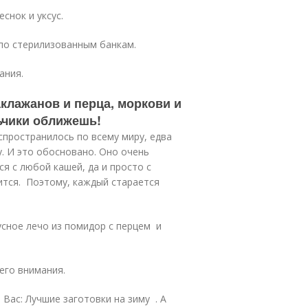
снок и уксус.
по стерилизованным банкам.
ания.
аклажанов и перца, моркови и
ьчики оближешь!
пространилось по всему миру, едва
у. И это обосновано. Оно очень
ся с любой кашей, да и просто с
ится. Поэтому, каждый старается
усное лечо из помидор с перцем и
его внимания.
 Вас: Лучшие заготовки на зиму . А