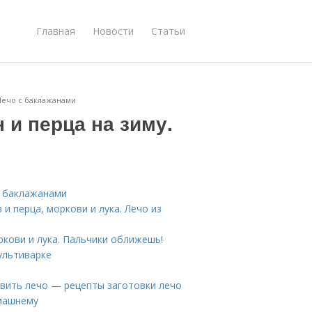
Главная
Новости
Статьи
Лечо с баклажанами
 и перца на зиму.
с баклажанами
и перца, моркови и лука. Лечо из
ркови и лука. Пальчики оближешь!
ультиварке
овить лечо — рецепты заготовки лечо
омашнему