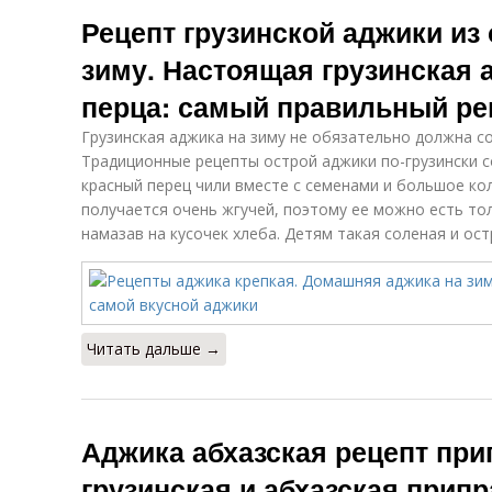
Рецепт из
Пошаговый
Тр
Рецепт грузинской аджики из 
сухуми
рецепт
зиму. Настоящая грузинская 
перца: самый правильный ре
Грузинская аджика на зиму не обязательно должна со
Традиционные рецепты острой аджики по-грузински с
красный перец чили вместе с семенами и большое ко
получается очень жгучей, поэтому ее можно есть то
намазав на кусочек хлеба. Детям такая соленая и ос
Читать дальше →
Аджика абхазская рецепт при
грузинская и абхазская припр