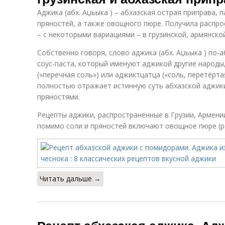
Аджика (абх. Аџьыка ) – абхазская острая приправа, 
пряностей, а также овощного пюре. Получила распрос
– с некоторыми вариациями – в грузинской, армянской
Собственно говоря, слово аджика (абх. Аџьыка ) по-а
соус-паста, который именуют аджикой другие народ
(«перечная соль») или аджиктцатца («соль, перетёрта
полностью отражает истинную суть абхазской аджики:
пряностями.
Рецепты аджики, распространённые в Грузии, Армении
помимо соли и пряностей включают овощное пюре (ра
Читать дальше →