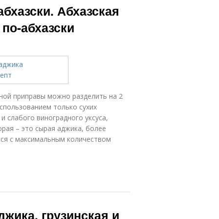
абхазски. Абхазская
 по-абхазски
ной приправы можно разделить на 2
использованием только сухих
 и слабого виноградного уксуса,
орая – это сырая аджика, более
тся с максимальным количеством
джика, грузинская и