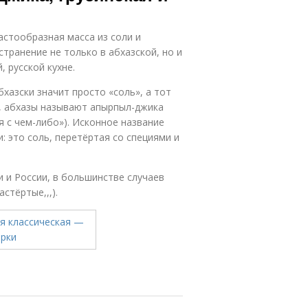
пастообразная масса из соли и
транение не только в абхазской, но и
, русской кухне.
бхазски значит просто «соль», а тот
ы, абхазы называют апырпыл-джика
я с чем-либо»). Исконное название
 это соль, перетёртая со специями и
 и России, в большинстве случаев
стёртые,,,).