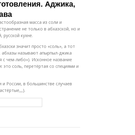
готовления. Аджика,
ава
пастообразная масса из соли и
транение не только в абхазской, но и
, русской кухне.
бхазски значит просто «соль», а тот
ы, абхазы называют апырпыл-джика
я с чем-либо»). Исконное название
 это соль, перетёртая со специями и
 и России, в большинстве случаев
стёртые,,,).