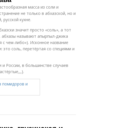
пастообразная масса из соли и
транение не только в абхазской, но и
, русской кухне.
бхазски значит просто «соль», а тот
ы, абхазы называют апырпыл-джика
я с чем-либо»). Исконное название
 это соль, перетёртая со специями и
 и России, в большинстве случаев
стёртые,,,).