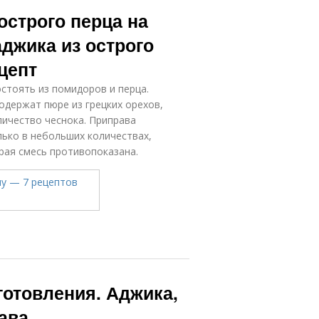
адиционный
острого перца на
рецепт
аджика из острого
цепт
стоять из помидоров и перца.
одержат пюре из грецких орехов,
личество чеснока. Приправа
лько в небольших количествах,
трая смесь противопоказана.
готовления. Аджика,
ава