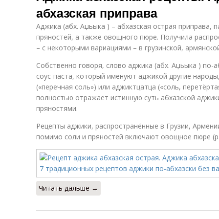
абхазская приправа
Аджика (абх. Аџьыка ) – абхазская острая приправа, 
пряностей, а также овощного пюре. Получила распрос
– с некоторыми вариациями – в грузинской, армянской
Собственно говоря, слово аджика (абх. Аџьыка ) по-а
соус-паста, который именуют аджикой другие народ
(«перечная соль») или аджиктцатца («соль, перетёрта
полностью отражает истинную суть абхазской аджики:
пряностями.
Рецепты аджики, распространённые в Грузии, Армении
помимо соли и пряностей включают овощное пюре (ра
Читать дальше →