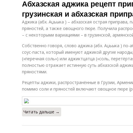
Абхазская аджика рецепт при
грузинская и абхазская припр
Аджика (абх. Аџьыка ) – абхазская острая приправа, 
пряностей, а также овощного пюре. Получила распрос
– с некоторыми вариациями – в грузинской, армянской
Собственно говоря, слово аджика (абх. Аџьыка ) по-а
соус-паста, который именуют аджикой другие народ
(«перечная соль») или аджиктцатца («соль, перетёрта
полностью отражает истинную суть абхазской аджики:
пряностями.
Рецепты аджики, распространённые в Грузии, Армении
помимо соли и пряностей включают овощное пюре (ра
Читать дальше →