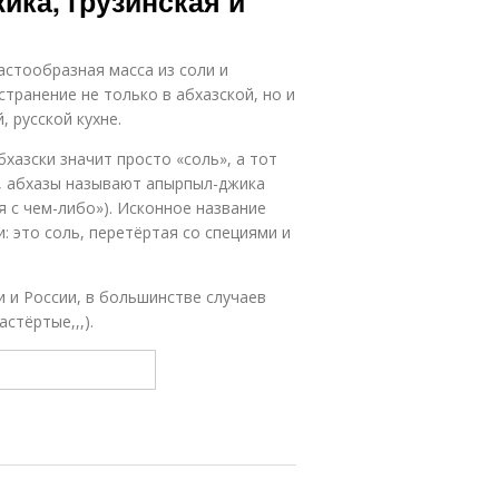
ика, грузинская и
пастообразная масса из соли и
транение не только в абхазской, но и
, русской кухне.
бхазски значит просто «соль», а тот
ы, абхазы называют апырпыл-джика
я с чем-либо»). Исконное название
 это соль, перетёртая со специями и
 и России, в большинстве случаев
стёртые,,,).