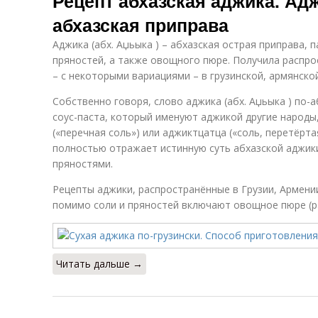
Рецепт абхазская аджика. Адж
абхазская приправа
Аджика (абх. Аџьыка ) – абхазская острая приправа, 
пряностей, а также овощного пюре. Получила распрос
– с некоторыми вариациями – в грузинской, армянской
Собственно говоря, слово аджика (абх. Аџьыка ) по-а
соус-паста, который именуют аджикой другие народ
(«перечная соль») или аджиктцатца («соль, перетёрта
полностью отражает истинную суть абхазской аджики:
пряностями.
Рецепты аджики, распространённые в Грузии, Армении
помимо соли и пряностей включают овощное пюре (ра
Читать дальше →