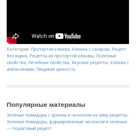
Категории:
Протертая клюква
,
Клюква с сахаром
,
Рецепт
без варки
,
Рецепты из протертой клюквы
,
Полезные
свойства
,
Лечебные свойства
,
Вкусные рецепты
,
Клюква с
апельсинами
,
Пищевая ценность
Популярные материалы
Зеленые помидоры с хреном и чесноком на зиму рецепты.
Зеленые помидоры, фаршированные чесноком и зеленью
— пошаговый рецепт