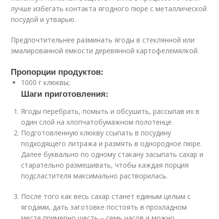
лучше избегать контакта ягодного пюре с металлической
посудой и утварью.
Предпочтительнее разминать ягоды в стеклянной или
эмалированной емкости деревянной картофелемялкой.
Пропорции продуктов:
1000 г клюквы;
Шаги приготовления:
Ягоды перебрать, помыть и обсушить, рассыпав их в
один слой на хлопчатобумажном полотенце.
Подготовленную клюкву ссыпать в посудину
подходящего литража и размять в однородное пюре.
Далее буквально по одному стакану засыпать сахар и
старательно размешивать, чтобы каждая порция
подсластителя максимально растворилась.
После того как весь сахар станет единым целым с
ягодами, дать заготовке постоять в прохладном
месте примерно шесть – семь часов и можно