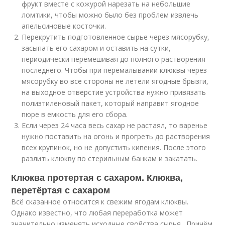
фрукт вместе с кожурой нарезать на небольшие
ломтики, чтобы можно было без проблем извлечь
апельсиновые косточки.
Перекрутить подготовленное сырье через мясорубку,
засыпать его сахаром и оставить на сутки,
периодически перемешивая до полного растворения
последнего. Чтобы при перемалывании клюквы через
мясорубку во все стороны не летели ягодные брызги,
на выходное отверстие устройства нужно привязать
полиэтиленовый пакет, который направит ягодное
пюре в емкость для его сбора.
Если через 24 часа весь сахар не растаял, то варенье
нужно поставить на огонь и прогреть до растворения
всех крупинок, но не допустить кипения. После этого
разлить клюкву по стерильным банкам и закатать.
Клюква протертая с сахаром. Клюква,
перетёртая с сахаром
Всё сказанное относится к свежим ягодам клюквы.
Однако известно, что любая переработка может
значительно изменять исходные свойства сырья . Причём