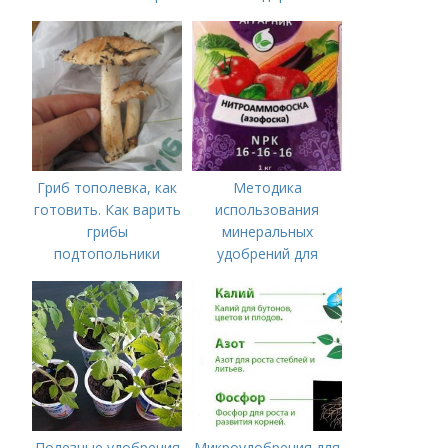
лучших минеральных
Органические
удобрений для
удобрения для
томатов: правила
томатов
внесения в почву
Гриб тополевка, как
Методика
готовить. Как варить
использования
грибы
минеральных
подтопольники
удобрений для
томатов.
Минеральное
питание
Полезные удобрения
Микроудобрения для