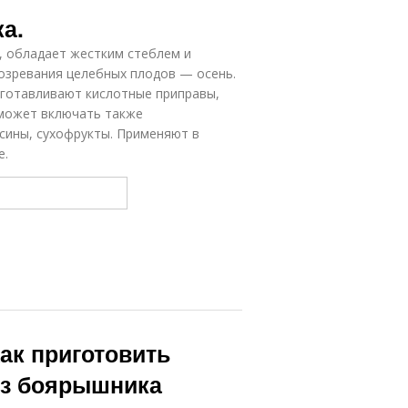
а.
 обладает жестким стеблем и
озревания целебных плодов — осень.
изготавливают кислотные приправы,
 может включать также
сины, сухофрукты. Применяют в
е.
ак приготовить
из боярышника