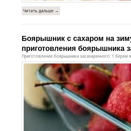
Читать дальше →
Компот из
Компот с
абрикосов
апельсином
Боярышник с сахаром на зим
Компот из
Вишневой
Б
приготовления боярышника з
вишни
компот
Приготовление боярышника засахаренного: 1 берем 
Вишневый
Компот из айвы
компот
Рецепт из
Блюда из
боярышника
боярышника
б
Компот из
Компот из
черноплодной