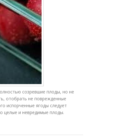
вежих яблок
олностью созревшие плоды, но не
ть, отобрать не поврежденные
ого испорченные ягоды следует
ко целые и невредимые плоды.