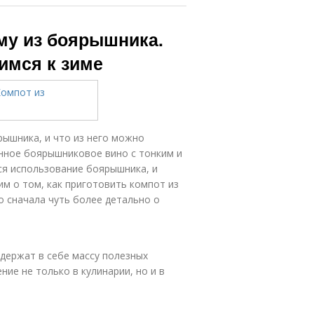
иму из боярышника.
имся к зиме
ышника, и что из него можно
анное боярышниковое вино с тонким и
ся использование боярышника, и
м о том, как приготовить компот из
о сначала чуть более детально о
одержат в себе массу полезных
ние не только в кулинарии, но и в