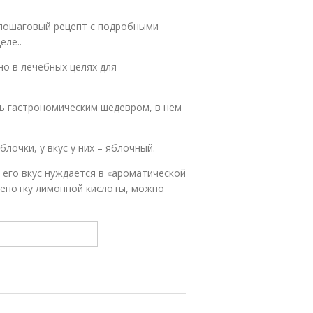
 пошаговый рецепт с подробными
ле..
о в лечебных целях для
ать гастрономическим шедевром, в нем
очки, у вкус у них – яблочный.
 его вкус нуждается в «ароматической
щепотку лимонной кислоты, можно