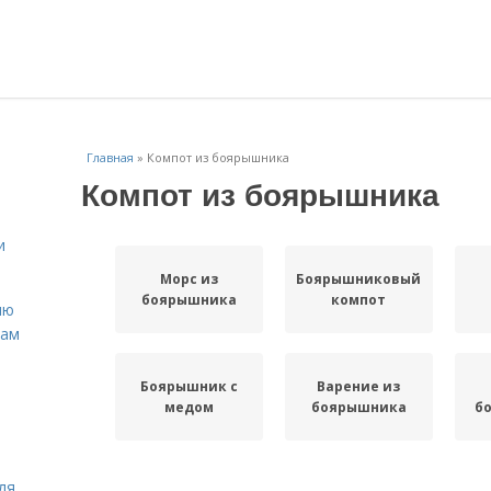
Главная
»
Компот из боярышника
Компот из боярышника
и
Морс из
Боярышниковый
боярышника
компот
ню
нам
Боярышник с
Варение из
медом
боярышника
б
ля