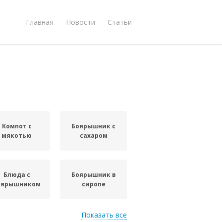
Главная
Новости
Статьи
Компот с
Боярышник с
мякотью
сахаром
Блюда с
Боярышник в
оярышником
сиропе
Показать все