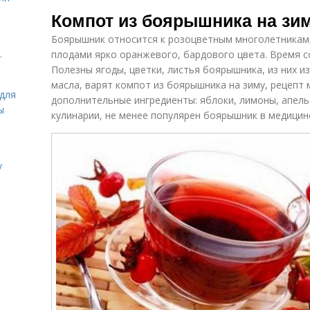
Боярышник на
Боярышник без
Ко
Компот из боярышника на зим
зиму
сахара
Боярышник относится к розоцветным многолетникам,
.
плодами ярко оранжевого, бардового цвета. Время с
Полезны ягоды, цветки, листья боярышника, из них 
Польза от
Боярышник при
компота
беременности
масла, варят компот из боярышника на зиму, рецепт
для
дополнительные ингредиенты: яблоки, лимоны, апель
ы
кулинарии, не менее популярен боярышник в медицин
Компот из
Компот из яблок
шиповника
с
у
Абрикосовый
Компот из
компот
черешни
Компот с
Компот из
В
изюмом
винограда