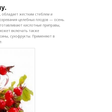
мпот на зиму
Быстрый компот
у.
 обладает жестким стеблем и
озревания целебных плодов — осень.
изготавливают кислотные приправы,
Полезный
Боярышник с
компот
яблоками
 может включать также
сины, сухофрукты. Применяют в
е.
Компот из
Компот из
сухого
ухофруктов
шиповника
Компот из
Компот с
ревеня
яблоками
иноградный
Вкусный компот
компот