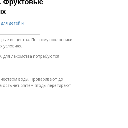
. Фруктовые
ых
едные вещества. Поэтому поклонники
х условиях.
у, для лакомства потребуются
чеством воды. Проваривают до
са остынет. Затем ягоды перетирают