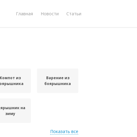
Главная
Новости
Статьи
Компот из
Варение из
оярышника
боярышника
оярышник на
зиму
Показать все