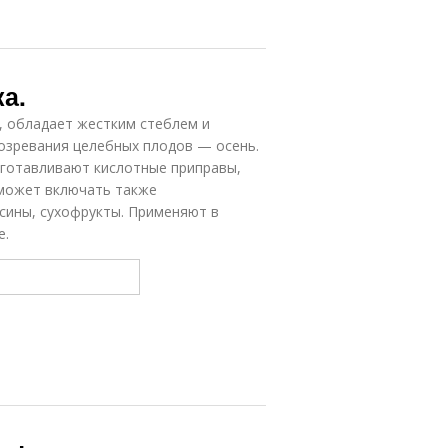
а.
 обладает жестким стеблем и
озревания целебных плодов — осень.
изготавливают кислотные приправы,
 может включать также
сины, сухофрукты. Применяют в
е.