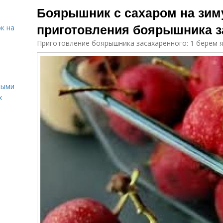
Боярышник с сахаром на зим
приготовления боярышника з
к на
Приготовление боярышника засахаренного: 1 берем 
ными
х