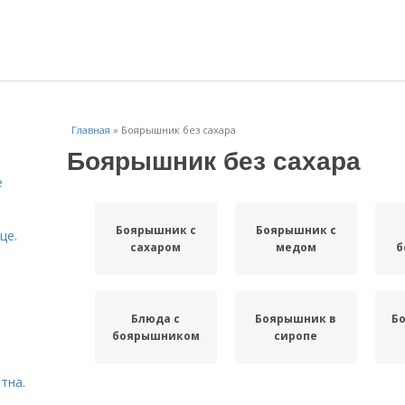
Главная
»
Боярышник без сахара
Боярышник без сахара
е
Боярышник с
Боярышник с
це.
сахаром
медом
б
Блюда с
Боярышник в
Б
боярышником
сиропе
тна.