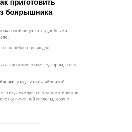
ак приготовить
из боярышника
 пошаговый рецепт с подробными
ле..
о в лечебных целях для
ать гастрономическим шедевром, в нем
очки, у вкус у них – яблочный.
 его вкус нуждается в «ароматической
щепотку лимонной кислоты, можно