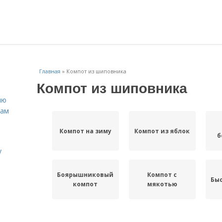
Главная
»
Компот из шиповника
Компот из шиповника
ню
нам
Компот на зиму
Компот из яблок
б
у
Боярышниковый
Компот с
Бы
компот
мякотью