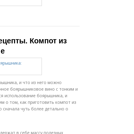
ецепты. Компот из
ме
ышника, и что из него можно
анное боярышниковое вино с тонким и
ся использование боярышника, и
м о том, как приготовить компот из
о сначала чуть более детально о
одержат в себе массу полезных