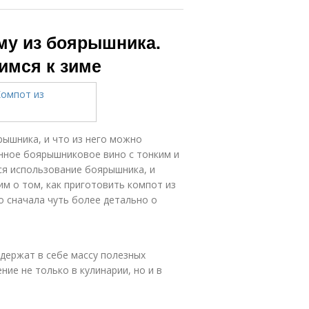
иму из боярышника.
имся к зиме
ышника, и что из него можно
анное боярышниковое вино с тонким и
ся использование боярышника, и
м о том, как приготовить компот из
о сначала чуть более детально о
одержат в себе массу полезных
ние не только в кулинарии, но и в