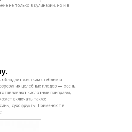
ние не только в кулинарии, но и в
у.
 обладает жестким стеблем и
озревания целебных плодов — осень.
изготавливают кислотные приправы,
 может включать также
сины, сухофрукты. Применяют в
е.