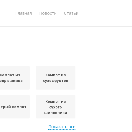
Главная
Новости
Статьи
Компот из
Компот из
оярышника
сухофруктов
Компот из
стрый компот
сухого
шиповника
Показать все