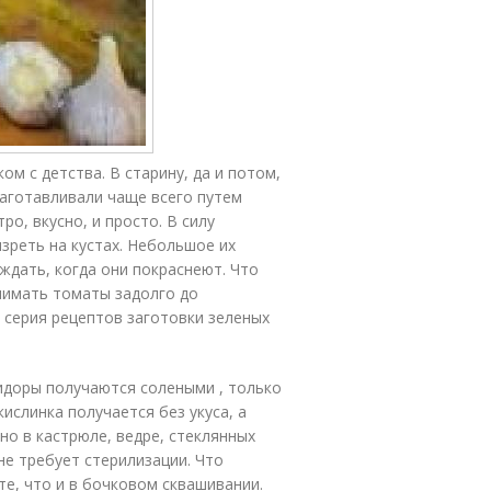
м с детства. В старину, да и потом,
аготавливали чаще всего путем
о, вкусно, и просто. В силу
зреть на кустах. Небольшое их
дать, когда они покраснеют. Что
нимать томаты задолго до
я серия рецептов заготовки зеленых
идоры получаются солеными , только
кислинка получается без укуса, а
о в кастрюле, ведре, стеклянных
не требует стерилизации. Что
 те, что и в бочковом сквашивании.