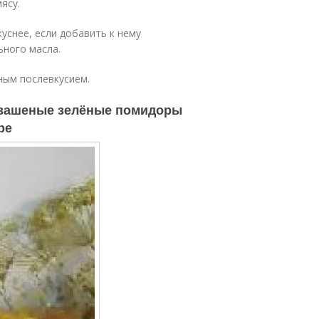
ясу.
уснее, если добавить к нему
ьного масла.
ным послевкусием.
Квашеные зелёные помидоры
ре