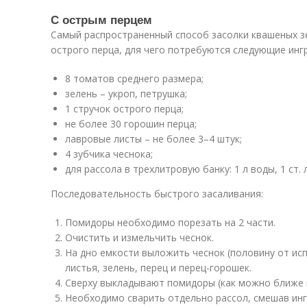
С острым перцем
Самый распространенный способ засолки квашеных з
острого перца, для чего потребуются следующие инг
8 томатов среднего размера;
зелень – укроп, петрушка;
1 стручок острого перца;
не более 30 горошин перца;
лавровые листы – не более 3–4 штук;
4 зубчика чеснока;
для рассола в трехлитровую банку: 1 л воды, 1 ст. л.
Последовательность быстрого засаливания:
Помидоры необходимо порезать на 2 части.
Очистить и измельчить чеснок.
На дно емкости выложить чеснок (половину от ис
листья, зелень, перец и перец-горошек.
Сверху выкладывают помидоры (как можно ближе и 
Необходимо сварить отдельно рассол, смешав ингр