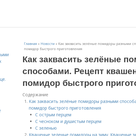
Главная
»
Новости
»
Как заквасить зелёные помидоры разными с
помидор быстрого приготовления
ными
Как заквасить зелёные п
х
способами. Рецепт кваше
це.
помидор быстрого пригот
Содержание
Как заквасить зелёные помидоры разными способ
помидор быстрого приготовления
е
С острым перцем
С чесноком и душистым перцем
С зеленью
Квашеные зеленые помидоры на зиму. Квашеные з