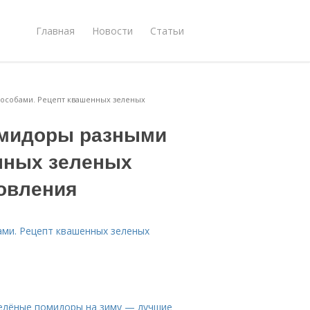
Главная
Новости
Статьи
пособами. Рецепт квашенных зеленых
омидоры разными
нных зеленых
овления
ами. Рецепт квашенных зеленых
елёные помидоры на зиму — лучшие