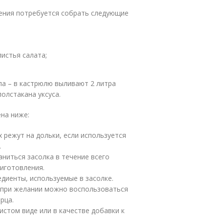
ения потребуется собрать следующие
листья салата;
ла – в кастрюлю выливают 2 литра
полстакана уксуса.
на ниже:
 режут на дольки, если используется
.
ниться засолка в течение всего
риготовления.
едиенты, используемые в засолке.
 при желании можно воспользоваться
рца.
стом виде или в качестве добавки к