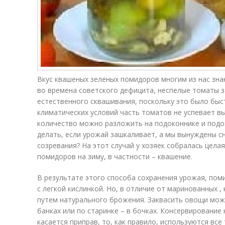
Вкус квашеных зеленых помидоров многим из нас знако
во времена советского дефицита, неспелые томаты з
естественного сквашивания, поскольку это было быстр
климатических условий часть томатов не успевает вы
количество можно разложить на подоконнике и подож
делать, если урожай зашкаливает, а мы вынуждены с
созревания? На этот случай у хозяек собралась цела
помидоров на зиму, в частности – квашение.
В результате этого способа сохранения урожая, пом
с легкой кислинкой. Но, в отличие от маринованных , 
путем натурального брожения. Заквасить овощи можн
банках или по старинке – в бочках. Консервирование 
касается приправ, то, как правило, используются все