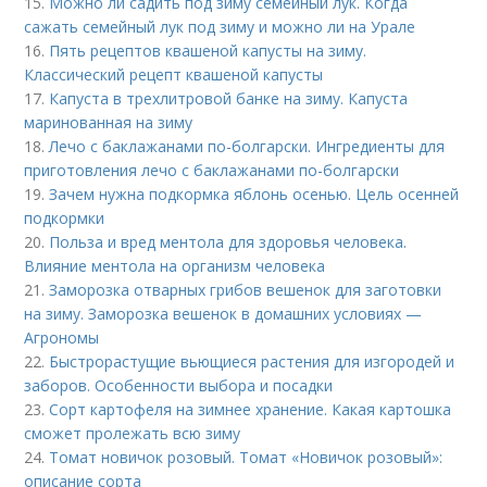
15.
Можно ли садить под зиму семейный лук. Когда
сажать семейный лук под зиму и можно ли на Урале
16.
Пять рецептов квашеной капусты на зиму.
Классический рецепт квашеной капусты
17.
Капуста в трехлитровой банке на зиму. Капуста
маринованная на зиму
18.
Лечо с баклажанами по-болгарски. Ингредиенты для
приготовления лечо с баклажанами по-болгарски
19.
Зачем нужна подкормка яблонь осенью. Цель осенней
подкормки
20.
Польза и вред ментола для здоровья человека.
Влияние ментола на организм человека
21.
Заморозка отварных грибов вешенок для заготовки
на зиму. Заморозка вешенок в домашних условиях —
Агрономы
22.
Быстрорастущие вьющиеся растения для изгородей и
заборов. Особенности выбора и посадки
23.
Сорт картофеля на зимнее хранение. Какая картошка
сможет пролежать всю зиму
24.
Томат новичок розовый. Томат «Новичок розовый»:
описание сорта