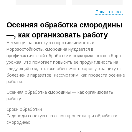
Показать все
Осенняя обработка смородины
Клещ в осеннее время
Почковый клещ
—, как организовать работу
Несмотря на высокую сопротивляемость и
морозостойкость, смородина нуждается в
профилактической обработке и подкормке после сбора
Уход за смородиной
Роса на смородине
урожая. Это помогает повысить ее продуктивность на
следующий год, а также обеспечить хорошую защиту от
болезней и паразитов. Рассмотрим, как провести осенние
работы.
Смородины от
Черная смородина
Осенняя обработка смородины — как организовать
вредителей
работу
Сроки обработки
Садоводы советуют за сезон провести три обработки
Смородины к зиме
смородины: