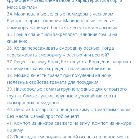
крупноцветковых клематисов и характеристика сорта
Мисс Бейтман
34.
Маринованные зеленые помидоры с чесноком
быстрого приготовления. Маринованные зеленые
помидоры на зиму в банках с чесноком и морковью
35.
Груша слабит или закрепляет. Влияние груши на
кишечник
36.
Когда пересаживать смородину осенью. Когда
пересаживать смородину – осенью или весной?
37.
Рецепт на зиму борщ без капусты. Борщевая заправка
на зиму без капусты: рецепт пальчики оближешь
38.
Можно ли есть гранат при похудении на ночь.
Полезные свойства граната для похудения
39.
Низкорослые томаты крупноплодные для открытого
грунта. Самые лучшие, крупные и урожайные сорта
низкорослых помидоров
40.
Лечо из болгарского перца на зиму с томатным соком
без масла. Самый простой рецепт
41.
Компот из инжира свежего на зиму. Компот из инжира
на зиму
42.
Пересадка смородины черной осенью на новое место.