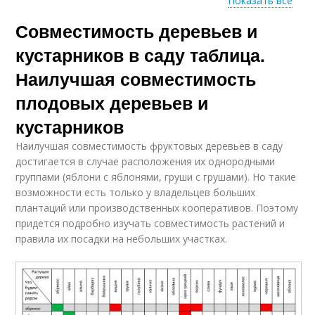
Показать все
Совместимость деревьев и
Смородины по годам
Роса на смородине
кустарников в саду таблица.
Наилучшая совместимость
плодовых деревьев и
Смородины от
Клещ на смородине
почкового клеща
кустарников
Наилучшая совместимость фруктовых деревьев в саду
достигается в случае расположения их однородными
группами (яблони с яблонями, груши с грушами). Но такие
Смородины от
Уход за смородиной
возможности есть только у владельцев больших
антракноза
плантаций или производственных кооперативов. Поэтому
придется подробно изучать совместимость растений и
правила их посадки на небольших участках.
Протертая смородина
Смородины с сахаром