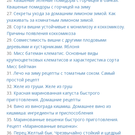
26.
Квашеные зеленые помидоры с горчицей в банках.
Квашеные помидоры с горчицей на зиму
27.
Секреты ухода за домашним лимоном зимой. Как
ухаживать за комнатным лимоном зимой.
28.
Сорта вишни устойчивые к монилиозу и коккомикозу.
Причины появления коккомикоза
29.
Совместимость вишни с другими плодовыми
деревьями и кустарниками. Яблоня
30.
Мисс батеман клематис. Основные виды
крупноцветковых клематисов и характеристика сорта
Мисс Бейтман
31.
Лечо на зиму рецепты с томатным соком. Самый
простой рецепт
32.
Желе из груши. Желе из груш
33.
Красная маринованная капуста быстрого
приготовления. Домашние рецепты
34.
Вино из винограда кишмиш. Домашнее вино из
кишмиша: ингредиенты и приспособления
35.
Маринованные вешенки быстрого приготовления.
Рецепт «Маринованные вешенки»:
36.
Перец Желтый бык. Чрезвычайно стойкий и щедрый